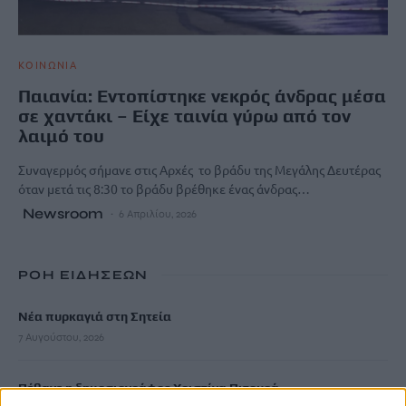
ΚΟΙΝΩΝΙΑ
Παιανία: Εντοπίστηκε νεκρός άνδρας μέσα
σε χαντάκι – Είχε ταινία γύρω από τον
λαιμό του
Συναγερμός σήμανε στις Αρχές το βράδυ της Μεγάλης Δευτέρας
όταν μετά τις 8:30 το βράδυ βρέθηκε ένας άνδρας…
Newsroom
6 Απριλίου, 2026
ΡΟΗ ΕΙΔΗΣΕΩΝ
Νέα πυρκαγιά στη Σητεία
7 Αυγούστου, 2026
Πέθανε η δημοσιογράφος Χριστίνα Πιτουρά