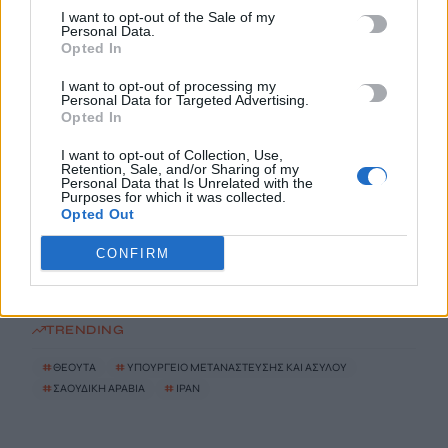
I want to opt-out of the Sale of my
7 Αυγούστου, 2026
Personal Data.
Opted In
Υπουργείο Μετανάστευσης: Σχεδόν 1 εκατ. ευρώ για σχολικές
I want to opt-out of processing my
Personal Data for Targeted Advertising.
υποδομές και δημόσιους χώρους στο Δήμο Χανίων και τον
Opted In
Δήμο Καντάνου-Σελίνου
7 Αυγούστου, 2026
I want to opt-out of Collection, Use,
Retention, Sale, and/or Sharing of my
Personal Data that Is Unrelated with the
Purposes for which it was collected.
Απορρίπτει το Ιράν τη συμφωνία Σαουδικής Αραβίας,
Opted Out
Τουρκίας και Πακιστάν – «Είναι μόνο στα χαρτιά»
7 Αυγούστου, 2026
CONFIRM
TRENDING
#
ΘΕΟΥΤΑ
#
ΥΠΟΥΡΓΕΙΟ ΜΕΤΑΝΑΣΤΕΥΣΗΣ ΚΑΙ ΑΣΥΛΟΥ
#
ΣΑΟΥΔΙΚΗ ΑΡΑΒΙΑ
#
ΙΡΑΝ