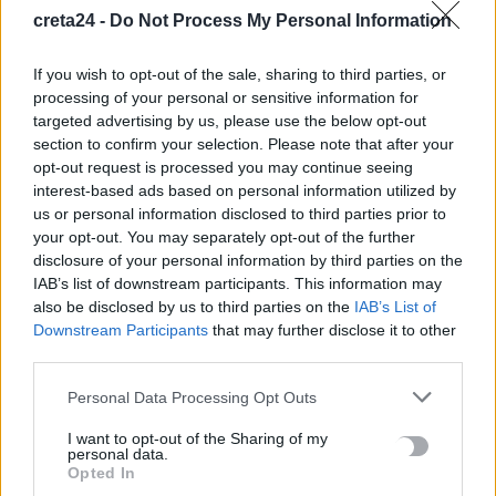
7 Αυγούστου, 2026
creta24 -
Do Not Process My Personal Information
Θρήνος στην Πάτρα: «Έσβησε» βρέφος μόλις οκτώ ημερών
If you wish to opt-out of the sale, sharing to third parties, or
7 Αυγούστου, 2026
processing of your personal or sensitive information for
targeted advertising by us, please use the below opt-out
section to confirm your selection. Please note that after your
Αρχεία UFO: Νέα ανατριχιαστικά βίντεο – Αθόρυβα ιπτάμενα
opt-out request is processed you may continue seeing
τρίγωνα και «αιωρούμενo» ανθρώπινo σώμα
interest-based ads based on personal information utilized by
7 Αυγούστου, 2026
us or personal information disclosed to third parties prior to
your opt-out. You may separately opt-out of the further
disclosure of your personal information by third parties on the
Μαϊμού επιτέθηκε και τραυμάτισε 18 ανθρώπους στην
IAB’s list of downstream participants. This information may
Ινδονησία
also be disclosed by us to third parties on the
IAB’s List of
7 Αυγούστου, 2026
Downstream Participants
that may further disclose it to other
third parties.
Ριφιφί: Η σειρά του Σωτήρη Τσαφούλια έρχεται στον Alpha
Personal Data Processing Opt Outs
7 Αυγούστου, 2026
I want to opt-out of the Sharing of my
personal data.
Κρίση στη Θέουτα: Ιταλικό «όχι» στο ισπανικό τελεσίγραφο
Opted In
για τους ελέγχους στα σύνορα