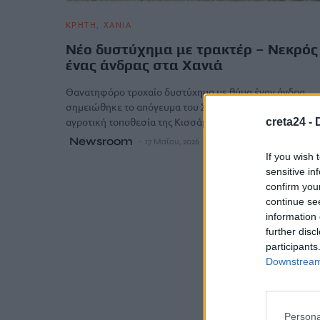
ΚΡΗΤΗ
ΧΑΝΙΑ
Νέο δυστύχημα με τρακτέρ – Νεκρός
ένας άνδρας στα Χανιά
Θανατηφόρο τροχαίο δυστύχημα με θύμα έναν άνδρα
σημειώθηκε το απόγευμα του Σαββάτου (16/05) σε
αγροτική τοποθεσία της Κισσάμου…
creta24 -
Newsroom
17 Μαΐου, 2026
If you wish 
sensitive in
confirm you
continue se
information 
further disc
participants
Downstream 
Persona