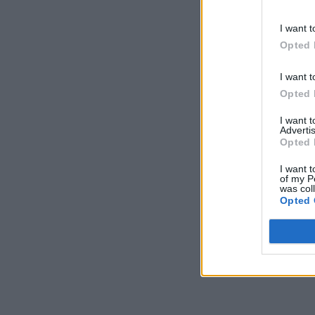
I want t
Opted 
I want t
Opted 
I want 
Advertis
Opted 
I want t
of my P
was col
Opted 