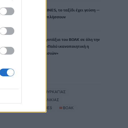
Με τη MINOAN LINES, το ταξίδι έχει γεύση —
και τιμές που εκπλήσσουν
7 Αυγούστου, 2026
«Τρέχουν» τα εργοτάξια του ΒΟΑΚ σε όλη την
Κρήτη – Δήμας: «Πολύ ικανοποιητική η
πορεία των εργασιών»
7 Αυγούστου, 2026
TRENDING
#
ΚΙΝΔΥΝΟΣ ΠΥΡΚΑΓΙΑΣ
#
ΧΡΙΣΤΟΣ ΧΑΛΙΚΙΑΣ
#
MINOAN LINES
#
ΒΟΑΚ