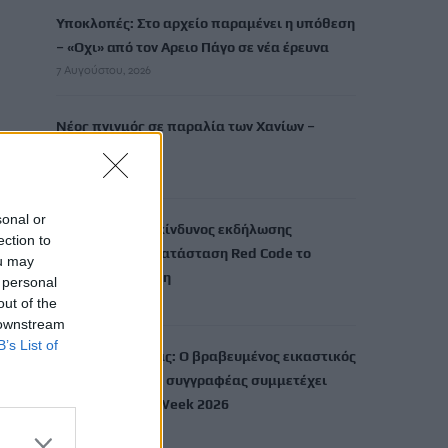
Υποκλοπές: Στο αρχείο παραμένει η υπόθεση
– «Οχι» από τον Αρειο Πάγο σε νέα έρευνα
7 Αυγούστου, 2026
Νέος πνιγμός σε παραλία των Χανίων –
Νεκρή 65χρονη
7 Αυγούστου, 2026
sonal or
Πολύ υψηλός ο κίνδυνος εκδήλωσης
ection to
πυρκαγιάς: Σε κατάσταση Red Code το
ou may
Σάββατο η Κρήτη
 personal
7 Αυγούστου, 2026
out of the
 downstream
B’s List of
Χρίστος Χαλικιάς: Ο βραβευμένος εικαστικός
καλλιτέχνης και συγγραφέας συμμετέχει
στην Berlin Art Week 2026
7 Αυγούστου, 2026