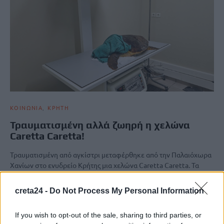
ΚΟΙΝΩΝΙΑ
ΚΡΗΤΗ
Τραυματισμένη αλλά ζωηρή η χελώνα
Caretta Caretta!
Τραυματισμένη από αγκίστρι μεταφέρθηκε από την Παλαιόχωρα
Χανίων στο ενυδρείο Κρήτης μια χελώνα Caretta Caretta. Τα
καλά νέα…
Newsroom
5 Νοεμβρίου, 2025
creta24 -
Do Not Process My Personal Information
If you wish to opt-out of the sale, sharing to third parties, or