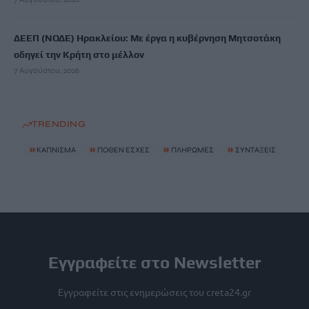
ΔΕΕΠ (ΝΟΔΕ) Ηρακλείου: Με έργα η κυβέρνηση Μητσοτάκη
οδηγεί την Κρήτη στο μέλλον
7 Αυγούστου, 2026
TRENDING
#
ΚΑΠΝΙΣΜΑ
#
ΠΟΘΕΝ ΕΣΧΕΣ
#
ΠΛΗΡΩΜΕΣ
#
ΣΥΝΤΑΞΕΙΣ
Εγγραφείτε στο Newsletter
Εγγραφείτε στις ενημερώσεις του creta24.gr