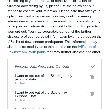
processing of your personal or sensitive information for
targeted advertising by us, please use the below opt-out
section to confirm your selection. Please note that after your
opt-out request is processed you may continue seeing
interest-based ads based on personal information utilized by
us or personal information disclosed to third parties prior to
your opt-out. You may separately opt-out of the further
disclosure of your personal information by third parties on the
IAB’s list of downstream participants. This information may
also be disclosed by us to third parties on the
IAB’s List of
Downstream Participants
that may further disclose it to other
third parties.
Personal Data Processing Opt Outs
ΚΟΙΝΩΝΙΑ
ΚΡΗΤΗ
Σταυρός Ακρωτηρίου: Για τρίτη
I want to opt-out of the Sharing of my
personal data.
συνεχόμενη χρονιά εκσκαφή φωλιάς
Opted In
θαλάσσιας χελώνας Caretta caretta στην
Παχιά Άμμο
I want to opt-out of the Sale of my
Personal Data.
Opted In
Την Κυριακή 28 Σεπτεμβρίου, στις 17:30 μ.μ, η παραλία της
Παχιάς Άμμου στον Σταυρό θα φιλοξενήσει ξανά ένα…