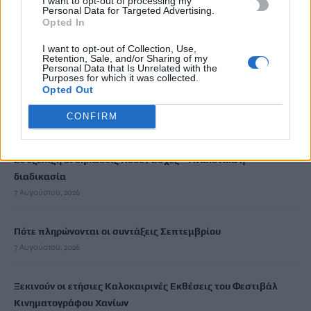
I want to opt-out of processing my
Newsroom
Personal Data for Targeted Advertising.
24 Σεπτεμβρίου, 2025
Opted In
I want to opt-out of Collection, Use,
ΡΟΗ ΕΙΔΗΣΕΩΝ
Retention, Sale, and/or Sharing of my
Personal Data that Is Unrelated with the
Purposes for which it was collected.
«Θεριακλήδες» οι Έλληνες – Πάνω από 1 στους 5 καπνίζει
Opted Out
καθημερινά
CONFIRM
7 Αυγούστου, 2026
Σε εξέλιξη οι δηλώσεις Πόθεν Έσχες – Αναλυτικά η
διαδικασία
7 Αυγούστου, 2026
Πότε πληρώνονται οι συντάξεις Σεπτεμβρίου
7 Αυγούστου, 2026
Ξεκινούν οι ετήσιες Καλοκαιρινές Εκθέσεις του Φεστιβάλ
Κινηματογράφου Χανίων