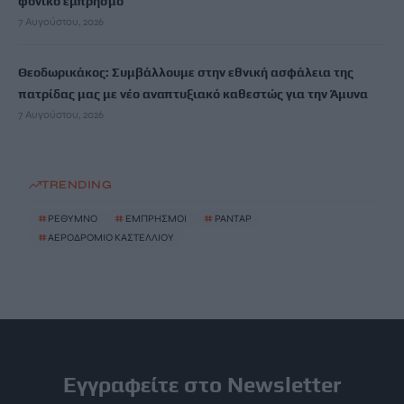
φονικό εμπρησμό
7 Αυγούστου, 2026
Θεοδωρικάκος: Συμβάλλουμε στην εθνική ασφάλεια της
πατρίδας μας με νέο αναπτυξιακό καθεστώς για την Άμυνα
7 Αυγούστου, 2026
TRENDING
#
ΡΕΘΥΜΝΟ
#
ΕΜΠΡΗΣΜΟΙ
#
ΡΑΝΤΑΡ
#
ΑΕΡΟΔΡΟΜΙΟ ΚΑΣΤΕΛΛΙΟΥ
Εγγραφείτε στο Newsletter