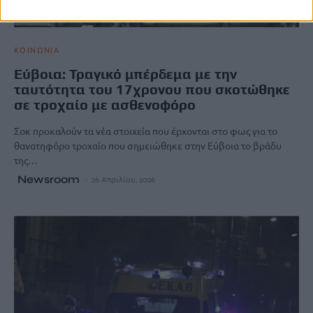
ΚΟΙΝΩΝΙΑ
Εύβοια: Τραγικό μπέρδεμα με την
ταυτότητα του 17χρονου που σκοτώθηκε
σε τροχαίο με ασθενοφόρο
Σοκ προκαλούν τα νέα στοιχεία που έρχονται στο φως για το
θανατηφόρο τροχαίο που σημειώθηκε στην Εύβοια το βράδυ
της…
Newsroom
26 Απριλίου, 2026