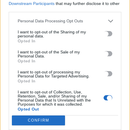
Downstream Participants
that may further disclose it to other
ΚΟΙΝΩΝΙΑ
third parties.
Χαλκιδική: Μοναχός έλυσε την ζώνη και
πήδηξε έξω, ενώ ήταν εν κινήσει το
Personal Data Processing Opt Outs
ασθενοφόρο!
I want to opt-out of the Sharing of my
personal data.
Μοναχός που δεν αισθάνονταν καλά παρελήφθη χθες το
Opted In
μεσημέρι από ασθενοφόρο, αλλά κατά τη μεταφορά του προς το
νοσοκομείο Πολυγύρου, πήδηξε…
I want to opt-out of the Sale of my
Personal Data.
Newsroom
6 Μαΐου, 2026
Opted In
I want to opt-out of processing my
Personal Data for Targeted Advertising.
Opted In
I want to opt-out of Collection, Use,
Retention, Sale, and/or Sharing of my
Personal Data that Is Unrelated with the
Purposes for which it was collected.
Opted Out
CONFIRM