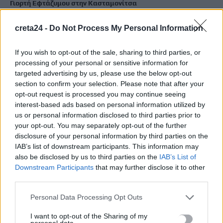
Γιορτή Εφτάζυμου στην Κασταμονίτσα
7 Αυγούστου, 2026
creta24 -
Do Not Process My Personal Information
Μεγάλες επιτυχίες για τους αθλητές του «ΗΡΑΚΛΕΙΟ» Ο.Α.Α.
If you wish to opt-out of the sale, sharing to third parties, or
στο Ε1 31ης εβδομάδας
processing of your personal or sensitive information for
7 Αυγούστου, 2026
targeted advertising by us, please use the below opt-out
section to confirm your selection. Please note that after your
Αυτοί είναι οι τέσσερις «ήρωες» της θάλασσας που έσωσαν
opt-out request is processed you may continue seeing
interest-based ads based on personal information utilized by
πολίτες στη φωτιά του Ρεθύμνου
us or personal information disclosed to third parties prior to
7 Αυγούστου, 2026
your opt-out. You may separately opt-out of the further
disclosure of your personal information by third parties on the
Επίσκεψη της Σέβης Βολουδάκη στην Πυροσβεστική
IAB’s list of downstream participants. This information may
also be disclosed by us to third parties on the
IAB’s List of
Υπηρεσία Χανίων
Downstream Participants
that may further disclose it to other
7 Αυγούστου, 2026
third parties.
Προθεσμία για να απολογηθεί την Τρίτη έλαβε η 46χρονη που
Personal Data Processing Opt Outs
κατηγορείται για την επίθεση στη Marfin
I want to opt-out of the Sharing of my
7 Αυγούστου, 2026
personal data.