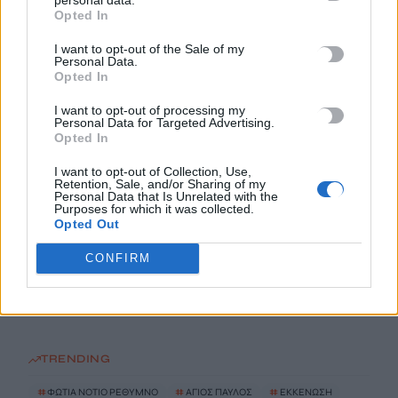
Opted In
Τροχαίο στις Σέρρες: Βίντεο σοκ από τη στιγμή της σφοδρής
I want to opt-out of the Sale of my
Personal Data.
σύγκρουσης του αυτοκινήτου με φορτηγό -Νεκροί μητέρα και
Opted In
γιος
7 Αυγούστου, 2026
I want to opt-out of processing my
Personal Data for Targeted Advertising.
Opted In
Αεροδρόμιο Καστελλίου: Η ξενάγηση στο εργοτάξιο και τα
I want to opt-out of Collection, Use,
μηνύματα Δήμα – Ταχιάου για το μεγάλο έργο
Retention, Sale, and/or Sharing of my
Personal Data that Is Unrelated with the
7 Αυγούστου, 2026
Purposes for which it was collected.
Opted Out
Εξιχνιάστηκαν δύο εμπρησμοί στον Μυλοπόταμο –
CONFIRM
Δικογραφία σε βάρος δύο ανδρών
7 Αυγούστου, 2026
TRENDING
#
ΦΩΤΙΑ ΝΟΤΙΟ ΡΕΘΥΜΝΟ
#
ΑΓΙΟΣ ΠΑΥΛΟΣ
#
ΕΚΚΕΝΩΣΗ