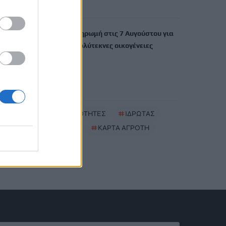
6 Αυγούστου, 2026
ΟΠΕΚΑ: Νέα πληρωμή στις 7 Αυγούστου για
τρίτεκνες και πολύτεκνες οικογένειες
6 Αυγούστου, 2026
TRENDING
#
ΝΕΕΣ ΤΑΥΤΟΤΗΤΕΣ
#
ΙΔΡΩΤΑΣ
#
ΚΑΚΟΣΜΙΑ
#
ΚΑΡΤΑ ΑΓΡΟΤΗ