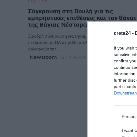
ΠΟΛΙΤΙΚΗ
Σύγκρουση στη Βουλή για τις
εμπρηστικές επιθέσεις και τον θάνατ
της Βάγιας Νέστορα
creta24 -
Σφοδρή σύγκρουση για την εμπρηστική επίθεση κατά τ
στελεχών της ΝΔ στην Θεσσαλονίκη που οδήγησαν στην
If you wish 
δολοφονία της…
sensitive in
Newsroom
3 Ιουλίου, 2026
confirm you
continue se
information 
further disc
participants
Downstream 
Persona
I want t