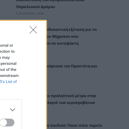
Παραλιακού Δρόμου
6 Αυγούστου, 2026
Τι δείχνει η ιατροδικαστική εξέταση για τα
αίτια θανάτου του 90χρονου που
εντοπίστηκε μέσα σε καταψύκτη
sonal or
6 Αυγούστου, 2026
ection to
ou may
 personal
Το Αρκαλοχώρι γιόρτασε τον Προστάτη και
out of the
Πολιούχο του
 downstream
6 Αυγούστου, 2026
B’s List of
Παρατείνονται τα προληπτικά μέτρα στην
Κρήτη για την ευλογιά των αιγοπροβάτων
6 Αυγούστου, 2026
Έκτακτο επίδομα παιδιού: Ποιοι πάνε ταμείο