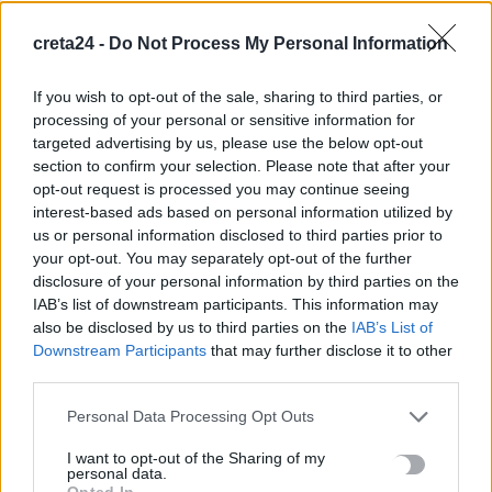
7 Αυγούστου, 2026
creta24 -
Do Not Process My Personal Information
Αεροδρόμιο Καστελλίου: Έπεσαν οι υπογραφές για τα ραντάρ
If you wish to opt-out of the sale, sharing to third parties, or
7 Αυγούστου, 2026
processing of your personal or sensitive information for
targeted advertising by us, please use the below opt-out
section to confirm your selection. Please note that after your
Κουνούπια: Σε εξέλιξη το πρόγραμμα καταπολέμησης στην
opt-out request is processed you may continue seeing
Κρήτη – Πώς μπορούν να ενημερώνονται και να συμμετέχουν
interest-based ads based on personal information utilized by
οι πολίτες
us or personal information disclosed to third parties prior to
7 Αυγούστου, 2026
your opt-out. You may separately opt-out of the further
disclosure of your personal information by third parties on the
IAB’s list of downstream participants. This information may
Marfin: Στην Ευελπίδων η 46χρονη που κατηγορείται για τον
also be disclosed by us to third parties on the
IAB’s List of
φονικό εμπρησμό
Downstream Participants
that may further disclose it to other
7 Αυγούστου, 2026
third parties.
Personal Data Processing Opt Outs
Θεοδωρικάκος: Συμβάλλουμε στην εθνική ασφάλεια της
πατρίδας μας με νέο αναπτυξιακό καθεστώς για την Άμυνα
I want to opt-out of the Sharing of my
personal data.
7 Αυγούστου, 2026
Opted In