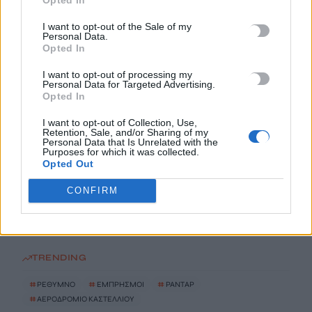
I want to opt-out of the Sale of my
Αεροδρόμιο Καστελλίου: Όλα έτοιμα για την υπογραφή της
Personal Data.
σύμβασης για τα ραντάρ
Opted In
7 Αυγούστου, 2026
I want to opt-out of processing my
Personal Data for Targeted Advertising.
Opted In
Η απάντηση της ΔΕΠΑΝΑΛ για το άνοιγμα του ενός
εκατομμυρίου
I want to opt-out of Collection, Use,
Retention, Sale, and/or Sharing of my
7 Αυγούστου, 2026
Personal Data that Is Unrelated with the
Purposes for which it was collected.
Opted Out
Λιμενικό: Ζητούν ενίσχυση των υπηρεσιών στην Κρήτη λόγω
των αυξημένων μεταναστευτικών ροών
CONFIRM
7 Αυγούστου, 2026
TRENDING
#
ΡΕΘΥΜΝΟ
#
ΕΜΠΡΗΣΜΟΙ
#
ΡΑΝΤΑΡ
#
ΑΕΡΟΔΡΟΜΙΟ ΚΑΣΤΕΛΛΙΟΥ