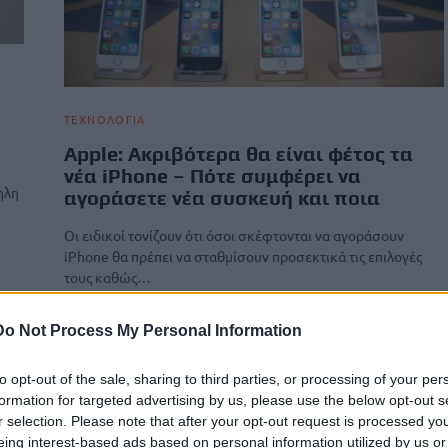
ΤΕΧΝΟΛΟΓΙΑ
Apple: Aκριβότερα θα είναι φέτος τα
νέα iPhone – Πότε συμφέρει να
ηλη
αγοράσετε νέα συσκευή και ποια
Οι ειδικοί τονίζουν ότι όσοι σκέφτονται να αγοράσουν
iPhone θα πρέπει να σταθμίσουν προσεκτικά τις επιλογές
τους καθώς…
Newsroom
13 Ιουλίου, 2026
Do Not Process My Personal Information
to opt-out of the sale, sharing to third parties, or processing of your per
formation for targeted advertising by us, please use the below opt-out s
r selection. Please note that after your opt-out request is processed y
eing interest-based ads based on personal information utilized by us or