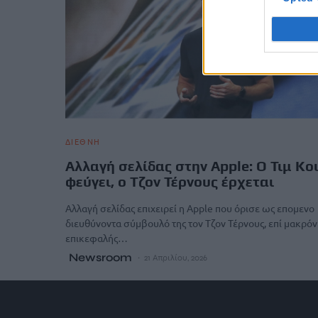
ΔΙΕΘΝΗ
Αλλαγή σελίδας στην Apple: Ο Τιμ Κο
φεύγει, ο Τζον Τέρνους έρχεται
Αλλαγή σελίδας επιχειρεί η Apple που όρισε ως επομενο
διευθύνοντα σύμβουλό της τον Τζον Τέρνους, επί μακρόν
επικεφαλής…
Newsroom
21 Απριλίου, 2026