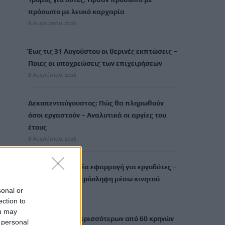
πρόσωπο με λευκό καρχαρία
8 Αυγούστου, 2026
Έως τις 31 Αυγούστου οι θερινές εκπτώσεις –
Ποιες οι υποχρεώσεις των επιχειρήσεων
8 Αυγούστου, 2026
Δεκαπενταύγουστος: Πώς θα πληρωθούν
όσοι εργαστούν – Αναλυτικά οι αργίες του
έτους
8 Αυγούστου, 2026
«Ergani app»: Νέα εφαρμογή για εργοδότες –
Πώς θα κάνετε πρόσληψη μέσω κινητού
sonal or
8 Αυγούστου, 2026
ection to
ou may
Χανιά: Δίκτυο περισσότερων από 60 κρηνών
 personal