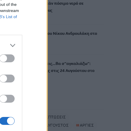
προσφέρει δωρεάν πόσιμο νερό σε
out of the
δημόσιους χώρους
 downstream
B’s List of
8 Αυγούστου, 2026
Δύο συναυλίες του Νίκου Ανδρουλάκη στο
Ηράκλειο
8 Αυγούστου, 2026
“Έρθεις δεν έρθεις…θα σ”αγκαλιάζω”:
Συναυλία αγάπης στις 24 Αυγούστου στο
ΕΛ.ΜΕ.ΠΑ.
8 Αυγούστου, 2026
TRENDING
#
ΘΕΡΙΝΕΣ ΕΚΠΤΩΣΕΙΣ
#
ΔΕΚΑΠΕΝΤΑΥΓΟΥΣΤΟΣ
#
ΑΡΓΙΕΣ