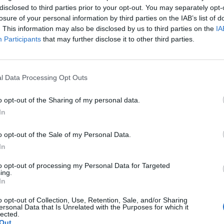
disclosed to third parties prior to your opt-out. You may separately opt-
losure of your personal information by third parties on the IAB’s list of
. This information may also be disclosed by us to third parties on the
IA
Participants
that may further disclose it to other third parties.
l Data Processing Opt Outs
ΤΕΧΝΟΛΟΓΙΑ
ών
o opt-out of the Sharing of my personal data.
τα
Η Apple… μεταμορφώνει τη Siri
In
Η Apple επιτέλους κάνει αυτό που όλοι
o opt-out of the Sale of my Personal Data.
περίμεναν: μετατρέπει τη Siri σε κάτι που θα μοιάζει με Chat -
υσης
In
GPT. Και όχι μόνο αυτό,…
Newsroom
23 Μαΐου, 2026
to opt-out of processing my Personal Data for Targeted
ing.
In
o opt-out of Collection, Use, Retention, Sale, and/or Sharing
ersonal Data that Is Unrelated with the Purposes for which it
lected.
Out