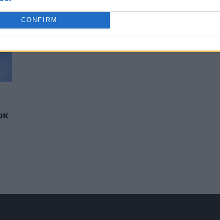
CONFIRM
υκ