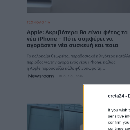
ΤΕΧΝΟΛΟΓΙΑ
Apple: Aκριβότερα θα είναι φέτος τα
νέα iPhone – Πότε συμφέρει να
αγοράσετε νέα συσκευή και ποια
Το καλοκαίρι θεωρείται παραδοσιακά η λιγότερο κατάλλ
περίοδος για την αγορά ενός νέου iPhone, καθώς
η Apple παρουσιάζει κάθε φθινόπωρο τη…
Newsroom
18 Ιουλίου, 2026
creta24 -
If you wish 
sensitive in
confirm you
continue se