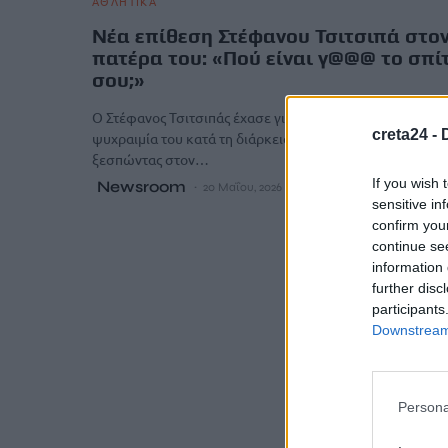
ΑΘΛΗΤΙΚΑ
Νέα επίθεση Στέφανου Τσιτσιπά στο
πατέρα του: «Πού είναι γ@@@ το σπίτ
σου;»
Ο Στέφανος Τσιτσιπάς έχασε για ακόμα μία φορά την
creta24 -
ψυχραιμία του κατά τη διάρκεια αγώνα του στη Γενεύη,
ξεσπώντας στον…
If you wish 
Newsroom
20 Μαΐου, 2026
sensitive in
confirm you
continue se
information 
further disc
participants
Downstream 
Persona