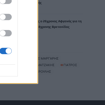
της πληροφορικής
6 Αυγούστου, 2026
Προφυλακιστέος ο 26χρονος Αφγανός για τη
δολοφονία της 38χρονης Βρετανίδας
6 Αυγούστου, 2026
TRENDING
#
ΠΑΝΑΓΙΩΤΗΣ ΜΑΡΓΑΡΗΣ
#
ΠΑΝΟΣ ΜΑΜΑΤΖΑΚΗΣ
#
ΓΙΑΤΡΟΣ
#
ΓΙΑΝΝΗΣ ΧΑΡΟΥΛΗΣ