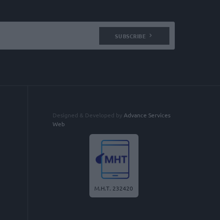
SUBSCRIBE
Designed & Developed by
Advance Services
Web
Μ.Η.Τ. 232420