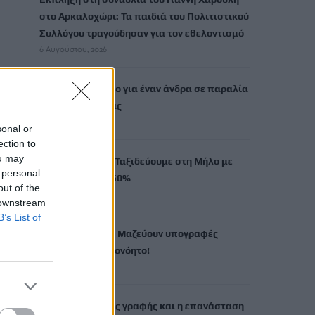
στο Αρκαλοχώρι: Τα παιδιά του Πολιτιστικού
Συλλόγου τραγούδησαν για τον εθελοντισμό
6 Αυγούστου, 2026
Τελευταίο μπάνιο για έναν άνδρα σε παραλία
της Παλαιόχωρας
6 Αυγούστου, 2026
sonal or
ection to
ou may
MINOAN LINES: Ταξιδεύουμε στη Μήλο με
 personal
εκπτώσεις έως 50%
out of the
6 Αυγούστου, 2026
 downstream
B’s List of
Τροχαίο στο ΙΤΕ: Μαζεύουν υπογραφές
ζητώντας το αυτονόητο!
6 Αυγούστου, 2026
Η ανακάλυψη της γραφής και η επανάσταση