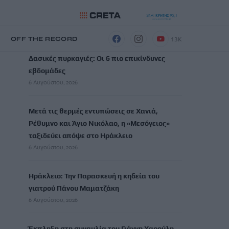
ΡΟΗ ΕΙΔΗΣΕΩΝ
13K
Η
OFF THE RECORD
Δασικές πυρκαγιές: Οι 6 πιο επικίνδυνες
εβδομάδες
6 Αυγούστου, 2026
Μετά τις θερμές εντυπώσεις σε Χανιά,
Ρέθυμνο και Άγιο Νικόλαο, η «Μεσόγειος»
ταξιδεύει απόψε στο Ηράκλειο
6 Αυγούστου, 2026
Ηράκλειο: Την Παρασκευή η κηδεία του
γιατρού Πάνου Μαματζάκη
6 Αυγούστου, 2026
Έκπληξη στη συναυλία του Γιάννη Χαρούλη