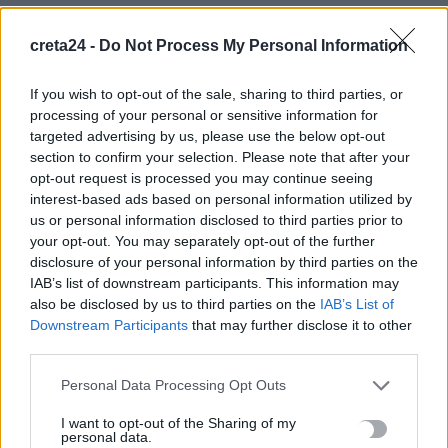
Κορυφώνεται η έξοδος των αδειούχων ενόψει
creta24 -
Do Not Process My Personal Information
Δεκαπενταύγουστου – Γεμάτα αναχωρούν τα πλοία
8 Αυγούστου, 2026
If you wish to opt-out of the sale, sharing to third parties, or
processing of your personal or sensitive information for
Καύσωνας και υψηλή ζήτηση εκτοξεύουν τις τιμές ρεύματος
targeted advertising by us, please use the below opt-out
8 Αυγούστου, 2026
section to confirm your selection. Please note that after your
opt-out request is processed you may continue seeing
interest-based ads based on personal information utilized by
Πότε λήγουν τα προγράμματα «Ανακαίνιση Κατοικίας» και
us or personal information disclosed to third parties prior to
«Σπίτι μου ΙΙ»
your opt-out. You may separately opt-out of the further
8 Αυγούστου, 2026
disclosure of your personal information by third parties on the
IAB’s list of downstream participants. This information may
also be disclosed by us to third parties on the
IAB’s List of
Μόνιμοι διορισμοί εκπαιδευτικών: Μέχρι πότε γίνεται η
Downstream Participants
that may further disclose it to other
υποβολή αιτήσεων
third parties.
8 Αυγούστου, 2026
Personal Data Processing Opt Outs
Αμπελάρδο ντε λα Εσπριέγια: Ποιος είναι ο νέος πρόεδρος της
I want to opt-out of the Sharing of my
personal data.
Κολομβίας – Ο «Τίγρης» εκατομμυριούχος