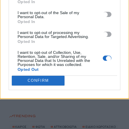
Opted In
8 Αυγούστου, 2026
I want to opt-out of the Sale of my
Personal Data.
«Καμίνι» η χώρα: Έως 39°C και μελτέμια έως 8 μποφόρ – Ο
Opted In
καιρός στην Κρήτη
I want to opt-out of processing my
8 Αυγούστου, 2026
Personal Data for Targeted Advertising.
Opted In
Αττικοβοιωτία: Με 6 βόμβες Χιροσίμα ισούται η ενέργεια από
I want to opt-out of Collection, Use,
Retention, Sale, and/or Sharing of my
τη φωτιά
Personal Data that Is Unrelated with the
8 Αυγούστου, 2026
Purposes for which it was collected.
Opted Out
Ειδικό Χωροταξικό για τον Τουρισμό: Οι νέοι κανόνες για
CONFIRM
επενδύσεις, νησιά και προορισμούς υπό πίεση
8 Αυγούστου, 2026
TRENDING
#
ΚΑΙΡΟΣ
#
ΦΩΤΙΑ
#
ΑΤΤΙΚΟΒΟΙΩΤΙΑ
#
ΕΙΔΙΚΟ ΧΩΡΟΤΑΞΙΚΟ