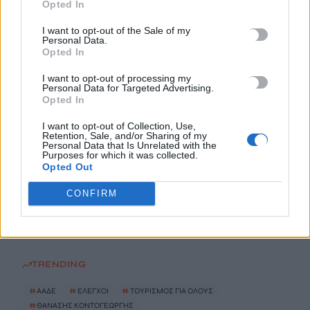
Opted In
I want to opt-out of the Sale of my
Ελικόπτερο προσγειώθηκε στο Σαρακήνικο της Μήλου, για να
Personal Data.
Opted In
κάνουν μπάνιο οι επιβάτες του
9 Αυγούστου, 2026
I want to opt-out of processing my
Personal Data for Targeted Advertising.
Opted In
Στο «κόκκινο» η Μέση Ανατολή: Οι Χούθι χτύπησαν
εγκατάσταση της Aramco – Νέο μήνυμα Αραγτσί σε ΗΠΑ
I want to opt-out of Collection, Use,
Retention, Sale, and/or Sharing of my
9 Αυγούστου, 2026
Personal Data that Is Unrelated with the
Purposes for which it was collected.
Opted Out
Κίνα: Προ των πυλών ο τυφώνας Dolphin στην ανατολική
CONFIRM
ακτή- Σε επιφυλακή για πλημμύρες, κατολισθήσεις
9 Αυγούστου, 2026
TRENDING
#
ΑΑΔΕ
#
ΕΛΕΓΧΟΙ
#
ΤΟΥΡΙΣΜΟΣ ΓΙΑ ΟΛΟΥΣ
#
ΘΑΝΑΣΗΣ ΚΟΝΤΟΓΕΩΡΓΗΣ