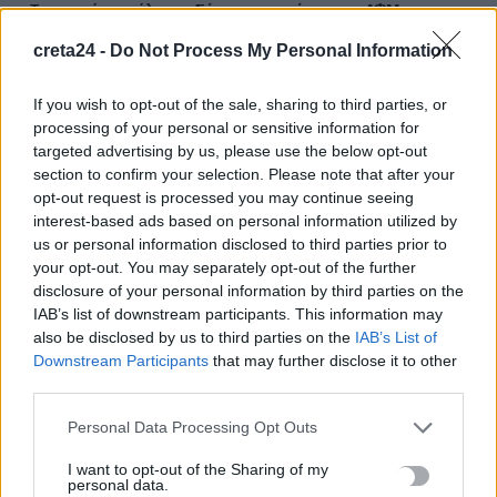
«Τουρισμός για όλους»: Σήμερα οι αιτήσεις για ΑΦΜ που
λήγουν σε 9 ή 0 -Ανοίγει αύριο για όλους
creta24 -
Do Not Process My Personal Information
9 Αυγούστου, 2026
If you wish to opt-out of the sale, sharing to third parties, or
Κοντογεώργης: Προεκλογική αλλά όχι παροχολογική η ΔΕΘ –
processing of your personal or sensitive information for
Επιστρέφουμε αναλογικά και δίκαια το μέρισμα ανάπτυξης
targeted advertising by us, please use the below opt-out
section to confirm your selection. Please note that after your
9 Αυγούστου, 2026
opt-out request is processed you may continue seeing
interest-based ads based on personal information utilized by
Ρέθυμνο: Εθελοντές πρόλαβαν δύο φωτιές μέσα σε λίγη ώρα
us or personal information disclosed to third parties prior to
9 Αυγούστου, 2026
your opt-out. You may separately opt-out of the further
disclosure of your personal information by third parties on the
IAB’s list of downstream participants. This information may
Τρόμος σε πτήση: Επιβάτης προσπάθησε να ανοίξει την
also be disclosed by us to third parties on the
IAB’s List of
έξοδο κινδύνου στα 30.000 πόδια
Downstream Participants
that may further disclose it to other
9 Αυγούστου, 2026
third parties.
Personal Data Processing Opt Outs
Οι 25 χώρες με τον πιο γερασμένο πληθυσμό στον κόσμο -Σε
ποια θέση βρίσκεται η Ελλάδα σε ποσοστό ηλικιωμένων
I want to opt-out of the Sharing of my
personal data.
9 Αυγούστου, 2026