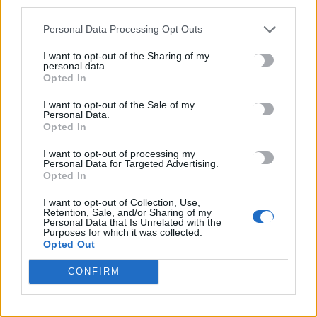
third parties.
Personal Data Processing Opt Outs
I want to opt-out of the Sharing of my
personal data.
Opted In
I want to opt-out of the Sale of my
Personal Data.
Opted In
I want to opt-out of processing my
Personal Data for Targeted Advertising.
UNCATEGORIZED
Opted In
BOAK: Τρομάζει η αναλογία των
I want to opt-out of Collection, Use,
αποζημιώσεων!
Retention, Sale, and/or Sharing of my
Personal Data that Is Unrelated with the
Το νέο «πέναλτι» που θα πληρώσει η πολιτεία για καθυστερήσεις
Purposes for which it was collected.
Opted Out
στο έργο «Χερσόνησος – Νεάπολη» του ΒΟΑΚ, φέρνει…
Newsroom
10 Οκτωβρίου, 2025
CONFIRM
ΡΟΗ ΕΙΔΗΣΕΩΝ