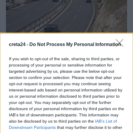
creta24 -
Do Not Process My Personal Information
ΗΡΑΚΛΕΙΟ
ΚΡΗΤΗ
If you wish to opt-out of the sale, sharing to third parties, or
processing of your personal or sensitive information for
Αντίστροφη μέτρηση για τις κρίσιμες
targeted advertising by us, please use the below opt-out
απαλλοτριώσεις στον ΒΟΑΚ!
section to confirm your selection. Please note that after your
opt-out request is processed you may continue seeing
Αντίστροφη μέτρηση για τις κρίσιμες απαλλοτριώσεις στον
interest-based ads based on personal information utilized by
ΒΟΑΚ και στο βασικό τμήμα Ηράκλειο- Χανιά. Αύριο 5 Μαίου
us or personal information disclosed to third parties prior to
εκδικάζονται…
your opt-out. You may separately opt-out of the further
Κώστας Μπογδανίδης
4 Μαΐου, 2026
disclosure of your personal information by third parties on the
IAB’s list of downstream participants. This information may
also be disclosed by us to third parties on the
IAB’s List of
Downstream Participants
that may further disclose it to other