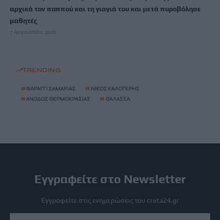
αρχικά τον παππού και τη γιαγιά του και μετά πυροβόλησε
μαθητές
7 Αυγούστου, 2026
TRENDING
#
ΦΑΡΑΓΓΙ ΣΑΜΑΡΙΑΣ
#
ΝΙΚΟΣ ΚΑΛΟΓΕΡΗΣ
#
ΑΝΟΔΟΣ ΘΕΡΜΟΚΡΑΣΙΑΣ
#
ΘΑΛΑΣΣΑ
Εγγραφείτε στο Newsletter
Εγγραφείτε στις ενημερώσεις του creta24.gr