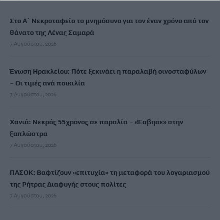
Στο Α΄ Νεκροταφείο το μνημόσυνο για τον έναν χρόνο από τον
θάνατο της Λένας Σαμαρά
7 Αυγούστου, 2026
Ένωση Ηρακλείου: Πότε ξεκινάει η παραλαβή οινοσταφύλων
– Οι τιμές ανά ποικιλία
7 Αυγούστου, 2026
Χανιά: Νεκρός 55χρονος σε παραλία – «Έσβησε» στην
ξαπλώστρα
7 Αυγούστου, 2026
ΠΑΣΟΚ: Βαφτίζουν «επιτυχία» τη μεταφορά του λογαριασμού
της Ρήτρας Διαφυγής στους πολίτες
7 Αυγούστου, 2026