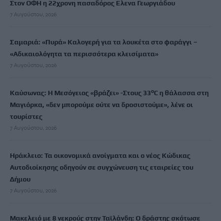
Στον ΟΦΗ η 22χρονη πασαδόρος Ελενα Γεωργιάδου
7 Αυγούστου, 2026
Σαμαριά: «Πυρά» Καλογερή για τα λουκέτα στο φαράγγι –
«Αδικαιολόγητα τα περισσότερα κλεισίματα»
7 Αυγούστου, 2026
Καύσωνας: Η Μεσόγειος «βράζει» -Στους 33°C η θάλασσα στη
Μαγιόρκα, «δεν μπορούμε ούτε να δροσιστούμε», λένε οι
τουρίστες
7 Αυγούστου, 2026
Ηράκλειο: Τα οικονομικά ανοίγματα και ο νέος Κώδικας
Αυτοδιοίκησης οδηγούν σε συγχώνευση τις εταιρείες του
Δήμου
7 Αυγούστου, 2026
Μακελειό με 8 νεκρούς στην Ταϊλάνδη: Ο δράστης σκότωσε