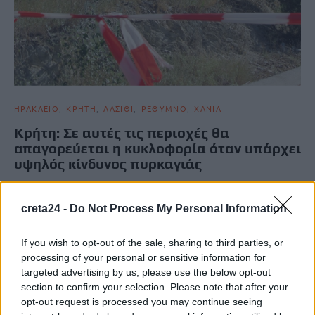
ΗΡΑΚΛΕΙΟ
ΚΡΗΤΗ
ΛΑΣΙΘΙ
ΡΕΘΥΜΝΟ
ΧΑΝΙΑ
Κρήτη: Σε αυτές τις περιοχές θα
απαγορεύεται η κυκλοφορία όταν υπάρχει
υψηλός κίνδυνος πυρκαγιάς
Η Πολιτική Προστασία Περιφέρειας Κρήτης ενημερώνει ότι κατά
τη διάρκεια της αντιπυρικής περιόδου εφαρμόζεται η προληπτική
creta24 -
Do Not Process My Personal Information
απαγόρευση διέλευσης,…
Newsroom
16 Ιουνίου, 2026
If you wish to opt-out of the sale, sharing to third parties, or
processing of your personal or sensitive information for
targeted advertising by us, please use the below opt-out
ΡΟΗ ΕΙΔΗΣΕΩΝ
section to confirm your selection. Please note that after your
opt-out request is processed you may continue seeing