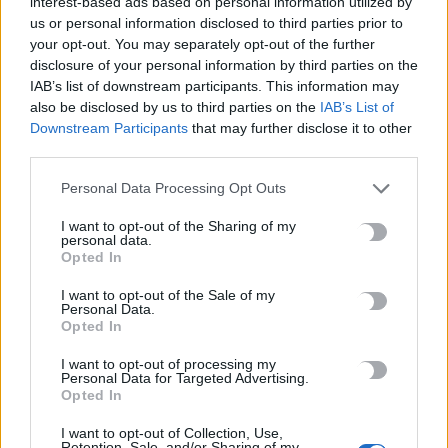
interest-based ads based on personal information utilized by
Πότε θα πληρωθούν οι συντάξεις Σεπτεμβρίου
us or personal information disclosed to third parties prior to
8 Αυγούστου, 2026
your opt-out. You may separately opt-out of the further
disclosure of your personal information by third parties on the
Τα κύματα καύσωνα στην Ιταλία, τη Γαλλία και την Ισπανία
IAB’s list of downstream participants. This information may
also be disclosed by us to third parties on the
IAB’s List of
θα αλλάξουν τη γεύση των ευρωπαϊκών κρασιών
Downstream Participants
that may further disclose it to other
8 Αυγούστου, 2026
third parties.
Λεύκανση δοντιών: Συμβουλές ειδικών για ένα πιο λαμπερό
Personal Data Processing Opt Outs
χαμόγελο
I want to opt-out of the Sharing of my
8 Αυγούστου, 2026
personal data.
Opted In
Τρόμος για δύτες: Ήρθαν πρόσωπο με πρόσωπο με λευκό
I want to opt-out of the Sale of my
Personal Data.
καρχαρία
Opted In
8 Αυγούστου, 2026
I want to opt-out of processing my
Personal Data for Targeted Advertising.
Έως τις 31 Αυγούστου οι θερινές εκπτώσεις – Ποιες οι
Opted In
υποχρεώσεις των επιχειρήσεων
I want to opt-out of Collection, Use,
8 Αυγούστου, 2026
Retention, Sale, and/or Sharing of my