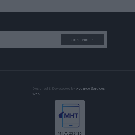
SUBSCRIBE
Designed & Developed by
Advance Services
Web
Μ.Η.Τ. 232420