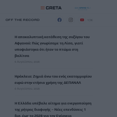
13K
Η
OFF THE RECORD
ΡΟΗ ΕΙΔΗΣΕΩΝ
Η αποκαλυπτική κατάθεση της συζύγου του
Αφγανού: Πώς γνωρίσαμε τη Λίσα, γιατί
υποψιάστηκα ότι ήταν το πτώμα στη
βαλίτσα
6 Αυγούστου, 2026
Ηράκλειο: Ζημιά άνω του ενός εκατομμυρίου
ευρώ στην ετήσια χρήση της ΔΕΠΑΝΑΛ
6 Αυγούστου, 2026
Η Ελλάδα υπέβαλε αίτημα για ενεργοποίηση
της ρήτρας διαφυγής – Νέες επενδύσεις 1
δισ. έως το 2028 για την Ενέργεια