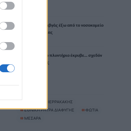
αίτια
6 Αυγούστου, 2026
Χανιά: Άγριος καβγάς έξω από το νοσοκομείο
– Ένας τραυματίας
6 Αυγούστου, 2026
Θεσσαλονίκη: Το πλυντήριο έκρυβε… σχεδόν
ένα κιλό ηρωίνης
6 Αυγούστου, 2026
TRENDING
#
ΚΥΡΙΑΚΟΣ ΠΙΕΡΡΑΚΑΚΗΣ
#
ΕΘΝΙΚΗ ΡΗΤΡΑ ΔΙΑΦΥΓΗΣ
#
ΦΩΤΙΑ
#
ΜΕΣΑΡΑ