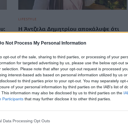
LIFESTYLE
υ:
Η Άντζελα Δημητρίου αποκάλυψε ότι
ης
ετοιμάζει την αυτοβιογραφία της –
«Μπορεί να γίνει ταινία»
Do Not Process My Personal Information
Η Άντζελα Δημητρίου μίλησε στις τηλεοπτικές κάμερες για
to opt-out of the sale, sharing to third parties, or processing of your per
σε
την αυτοβιογραφία της που αναμένεται να κυκλοφορήσει
formation for targeted advertising by us, please use the below opt-out s
μέσα στην επόμενη χρονιά,…
r selection. Please note that after your opt-out request is processed y
Newsroom
9 Ιουνίου, 2026
eing interest-based ads based on personal information utilized by us or
disclosed to third parties prior to your opt-out. You may separately opt-
losure of your personal information by third parties on the IAB’s list of
. This information may also be disclosed by us to third parties on the
IA
Participants
that may further disclose it to other third parties.
l Data Processing Opt Outs