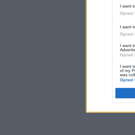
I want t
Opted 
I want t
Opted 
I want 
Advertis
Opted 
I want t
of my P
was col
Opted 