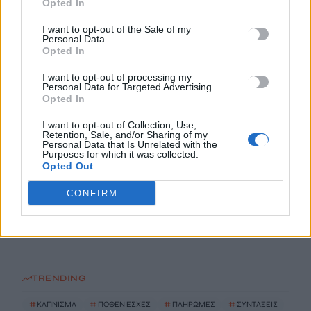
Opted In
I want to opt-out of the Sale of my
ΗΠΑ: Δασκάλα χορού κατηγορείται για σεξουαλική
Personal Data.
κακοποίηση δύο ανήλικων μαθητών της
Opted In
7 Αυγούστου, 2026
I want to opt-out of processing my
Personal Data for Targeted Advertising.
Opted In
Το Ελληνικό Μεσογειακό Πανεπιστήμιο εκδίδει ηλεκτρονικά
τα Πρακτικά του Διεπιστημονικού Συνεδρίου «Ρένα
I want to opt-out of Collection, Use,
Retention, Sale, and/or Sharing of my
Κυριακού»
Personal Data that Is Unrelated with the
7 Αυγούστου, 2026
Purposes for which it was collected.
Opted Out
ΔΕΕΠ (ΝΟΔΕ) Ηρακλείου: Με έργα η κυβέρνηση Μητσοτάκη
CONFIRM
οδηγεί την Κρήτη στο μέλλον
7 Αυγούστου, 2026
TRENDING
#
ΚΑΠΝΙΣΜΑ
#
ΠΟΘΕΝ ΕΣΧΕΣ
#
ΠΛΗΡΩΜΕΣ
#
ΣΥΝΤΑΞΕΙΣ