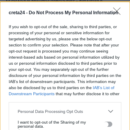
Σε εξέλιξη οι δηλώσεις Πόθεν Έσχες – Αναλυτικά η
διαδικασία
creta24 -
Do Not Process My Personal Information
7 Αυγούστου, 2026
If you wish to opt-out of the sale, sharing to third parties, or
Πότε πληρώνονται οι συντάξεις Σεπτεμβρίου
processing of your personal or sensitive information for
7 Αυγούστου, 2026
targeted advertising by us, please use the below opt-out
section to confirm your selection. Please note that after your
opt-out request is processed you may continue seeing
Ξεκινούν οι ετήσιες Καλοκαιρινές Εκθέσεις του Φεστιβάλ
interest-based ads based on personal information utilized by
Κινηματογράφου Χανίων
us or personal information disclosed to third parties prior to
7 Αυγούστου, 2026
your opt-out. You may separately opt-out of the further
disclosure of your personal information by third parties on the
IAB’s list of downstream participants. This information may
Ισπανία: Απολιθώματα αποκαλύπτουν ότι οι πρώτοι
also be disclosed by us to third parties on the
IAB’s List of
Ευρωπαίοι ίσως ασκούσαν κανιβαλισμό
Downstream Participants
that may further disclose it to other
7 Αυγούστου, 2026
third parties.
Personal Data Processing Opt Outs
Σοκαριστικές αποκαλύψεις του FBI μετά το Μουντιάλ: «Θα
ανατινάξω τον Μέσι με τέσσερις βόμβες»
I want to opt-out of the Sharing of my
personal data.
7 Αυγούστου, 2026