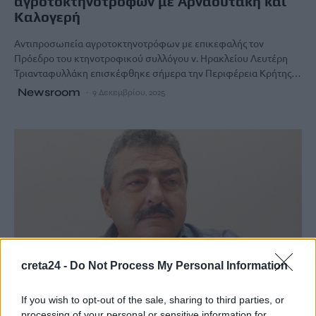
αγροτοκτηνοτρόφων με Αρναουτάκη και
Καλογερή
Αντιπροσωπεία αγροτοκτηνοτρόφων με επικεφαλής τον
Πρόεδρο του κτηνοτροφικού συλλόγου ν. Ηρακλείου Λευτέρη
Τριανταφυλλάκη επισκέφθηκε σήμερα την Περιφέρεια Κρήτης…
Newsroom
9 Δεκεμβρίου, 2025
creta24 -
Do Not Process My Personal Information
If you wish to opt-out of the sale, sharing to third parties, or
processing of your personal or sensitive information for