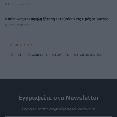
8 Αυγούστου, 2026
Καύσωνας και υψηλή ζήτηση εκτοξεύουν τις τιμές ρεύματος
8 Αυγούστου, 2026
TRENDING
#
ΚΙΕΒΟ
#
ΕΛΑΦΟΝΗΣΙ
#
ΠΑΡΚΙΝΓΚ
#
ΓΡΑΦΕΙΟ ΤΕΛΕΤΩΝ
Εγγραφείτε στο Newsletter
Εγγραφείτε στις ενημερώσεις του creta24.gr