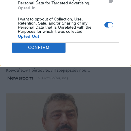
Personal Data for Targeted Advertising.
Opted In
I want to opt-out of Collection, Use,
Retention, Sale, and/or Sharing of my
ΚΡΗΤΗ
Personal Data that Is Unrelated with the
Purposes for which it was collected.
Στη συνάντηση για την πορεία υλοποίησης
Opted Out
του προγράμματος “Απόλλων” ο Ν.
Καλογερής
CONFIRM
Στο Υπουργείο Περιβάλλοντος και Ενέργειας πραγματοποιήθηκε
χθες συνάντηση μεταξύ του Δικτύου των Ενεργειακών
Κοινοτήτων Πολιτών των Περιφερειών που…
Newsroom
16 Οκτωβρίου, 2025