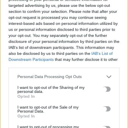
targeted advertising by us, please use the below opt-out
section to confirm your selection. Please note that after your
opt-out request is processed you may continue seeing
ΚΟΙΝΩΝΙΑ
ΚΡΗΤΗ
interest-based ads based on personal information utilized by
Παρέμβαση Καλογερή για την
us or personal information disclosed to third parties prior to
απομάκρυνση του Λιμενάρχη Χανίων
your opt-out. You may separately opt-out of the further
disclosure of your personal information by third parties on the
«Αισθανόμαστε οργή και θλίψη ταυτόχρονα για την μεγάλη αυτή
IAB’s list of downstream participants. This information may
αδικία», αναφέρει σε ανάρτησή του για την απομάκρυνση του…
also be disclosed by us to third parties on the
IAB’s List of
Newsroom
27 Οκτωβρίου, 2025
Downstream Participants
that may further disclose it to other
third parties.
Personal Data Processing Opt Outs
I want to opt-out of the Sharing of my
personal data.
Opted In
I want to opt-out of the Sale of my
Personal Data.
Opted In
I want to opt-out of processing my