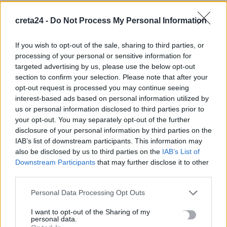
Ιδρώτας και διατροφή το καλοκαίρι: Ποιες τροφές προκαλούν
creta24 -
Do Not Process My Personal Information
κακοσμία
6 Αυγούστου, 2026
If you wish to opt-out of the sale, sharing to third parties, or
processing of your personal or sensitive information for
Κάρτα Αγρότη: Τι αλλάζει από 28 Αυγούστου για τις
targeted advertising by us, please use the below opt-out
χρηματοδοτήσεις
section to confirm your selection. Please note that after your
opt-out request is processed you may continue seeing
6 Αυγούστου, 2026
interest-based ads based on personal information utilized by
us or personal information disclosed to third parties prior to
Νέα χρηματοδότηση 1,5 εκατ. ευρώ για διαπλάτυνση του
your opt-out. You may separately opt-out of the further
Αγιοβασιλιώτικου Παραλιακού Δρόμου
disclosure of your personal information by third parties on the
6 Αυγούστου, 2026
IAB’s list of downstream participants. This information may
also be disclosed by us to third parties on the
IAB’s List of
Downstream Participants
that may further disclose it to other
Τι δείχνει η ιατροδικαστική εξέταση για τα αίτια θανάτου του
third parties.
90χρονου που εντοπίστηκε μέσα σε καταψύκτη
6 Αυγούστου, 2026
Personal Data Processing Opt Outs
I want to opt-out of the Sharing of my
personal data.
Το Αρκαλοχώρι γιόρτασε τον Προστάτη και Πολιούχο του