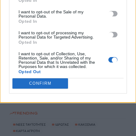
Opted In
6 Αυγούστου, 2026
I want to opt-out of the Sale of my
Personal Data.
Παρατείνονται τα προληπτικά μέτρα στην Κρήτη για την
Opted In
ευλογιά των αιγοπροβάτων
I want to opt-out of processing my
6 Αυγούστου, 2026
Personal Data for Targeted Advertising.
Opted In
Έκτακτο επίδομα παιδιού: Ποιοι πάνε ταμείο
I want to opt-out of Collection, Use,
Retention, Sale, and/or Sharing of my
6 Αυγούστου, 2026
Personal Data that Is Unrelated with the
Purposes for which it was collected.
Opted Out
ΟΠΕΚΑ: Νέα πληρωμή στις 7 Αυγούστου για τρίτεκνες και
πολύτεκνες οικογένειες
CONFIRM
6 Αυγούστου, 2026
TRENDING
#
ΝΕΕΣ ΤΑΥΤΟΤΗΤΕΣ
#
ΙΔΡΩΤΑΣ
#
ΚΑΚΟΣΜΙΑ
#
ΚΑΡΤΑ ΑΓΡΟΤΗ