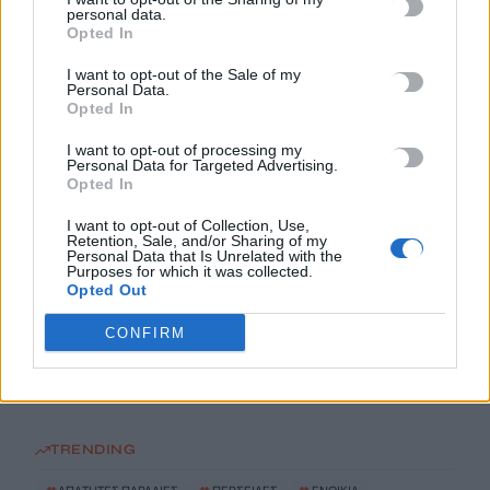
Πανεπιστήμιο Κρήτης για το ακαδημαϊκό έτος 2026-2027
personal data.
8 Αυγούστου, 2026
Opted In
I want to opt-out of the Sale of my
Άνοια: Ποια είναι τα επαγγέλματα που προστατεύουν τον
Personal Data.
Opted In
εγκέφαλο
8 Αυγούστου, 2026
I want to opt-out of processing my
Personal Data for Targeted Advertising.
Opted In
Επίδομα €391 από τον ΟΠΕΚΑ, χωρίς εισοδηματικά κριτήρια:
I want to opt-out of Collection, Use,
Η προϋπόθεση
Retention, Sale, and/or Sharing of my
8 Αυγούστου, 2026
Personal Data that Is Unrelated with the
Purposes for which it was collected.
Opted Out
Θεατρική αφήγηση «Έρευσεν ύδωρ» στο Δημοτικό Σχολείο
CONFIRM
Κεφαλά
8 Αυγούστου, 2026
TRENDING