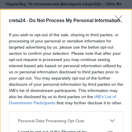
Περσείδες: Το εντυπωσιακό φαινόμενο πλησιάζει – Πότε θα
δούμε τη «βροχή» των αστεριών
8 Αυγούστου, 2026
creta24 -
Do Not Process My Personal Information
Ενοίκια: Πότε γίνονται υποχρεωτικές οι πληρωμές μέσω
If you wish to opt-out of the sale, sharing to third parties, or
processing of your personal or sensitive information for
τραπεζών
targeted advertising by us, please use the below opt-out
8 Αυγούστου, 2026
section to confirm your selection. Please note that after your
opt-out request is processed you may continue seeing
Ισπανία: Η συγκινητική επανένωση γυναίκας με τα
interest-based ads based on personal information utilized by
γαϊδουράκια της μετά τις πυρκαγιές
us or personal information disclosed to third parties prior to
your opt-out. You may separately opt-out of the further
8 Αυγούστου, 2026
disclosure of your personal information by third parties on the
IAB’s list of downstream participants. This information may
Στις 19 Αυγούστου η γενική συνέλευση του συλλόγου
also be disclosed by us to third parties on the
IAB’s List of
κρεοπωλών Χανίων
Downstream Participants
that may further disclose it to other
third parties.
8 Αυγούστου, 2026
Personal Data Processing Opt Outs
Νέος κύκλος μαθημάτων Κινεζικής Γλώσσας στο
I want to opt-out of the Sharing of my