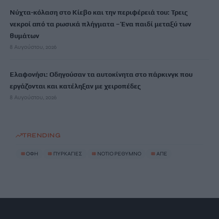
Νύχτα-κόλαση στο Κίεβο και την περιφέρειά του: Τρεις
νεκροί από τα ρωσικά πλήγματα – Ένα παιδί μεταξύ των
θυμάτων
8 Αυγούστου, 2026
Ελαφονήσι: Οδηγούσαν τα αυτοκίνητα στο πάρκινγκ που
εργάζονται και κατέληξαν με χειροπέδες
8 Αυγούστου, 2026
TRENDING
#
ΟΦΗ
#
ΠΥΡΚΑΓΙΕΣ
#
ΝΟΤΙΟ ΡΕΘΥΜΝΟ
#
ΑΠΕ