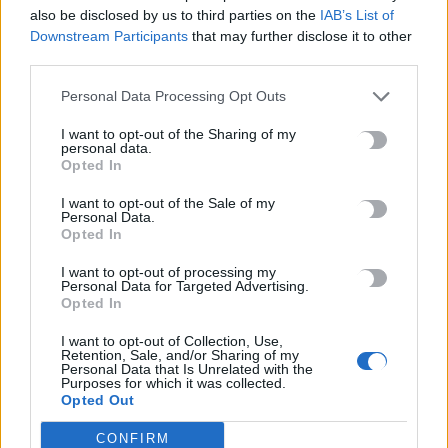
σημάδια ετοιμορροπίας”
also be disclosed by us to third parties on the
IAB’s List of
Downstream Participants
that may further disclose it to other
Δεν υπήρχε εμφανής ετοιμορροπία στο μπαλκόνι που έπεσε τη
third parties.
Δευτέρα 5 Μαΐου στα Καμίνια, ευτυχώς χωρίς θύματα,
σύμφωνα…
Personal Data Processing Opt Outs
Newsroom
6 Μαΐου, 2025
I want to opt-out of the Sharing of my
personal data.
Opted In
ΡΟΗ ΕΙΔΗΣΕΩΝ
I want to opt-out of the Sale of my
Personal Data.
Τα ζητήματα των στρατιωτικών του Ηρακλείου στο επίκεντρο
Opted In
της συνάντησης με τον Κωνσταντίνο Κεφαλογιάννη
I want to opt-out of processing my
8 Αυγούστου, 2026
Personal Data for Targeted Advertising.
Opted In
ΟΦΗ: Παρουσίασε τη γουρλίδικη πορτοκαλί φανέλα του
I want to opt-out of Collection, Use,
8 Αυγούστου, 2026
Retention, Sale, and/or Sharing of my
Personal Data that Is Unrelated with the
Purposes for which it was collected.
Opted Out
«Δίνουμε μάχη να επανέλθουμε στην κανονικότητα»: Η
επόμενη μέρα μετά τις πυρκαγιές στο νότιο Ρέθυμνο
CONFIRM