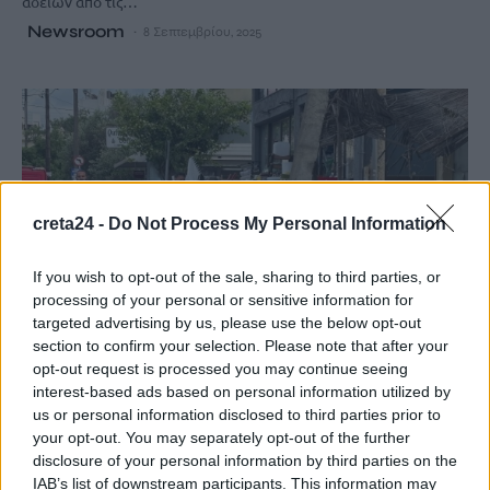
αδειών από τις…
Newsroom
8 Σεπτεμβρίου, 2025
creta24 -
Do Not Process My Personal Information
If you wish to opt-out of the sale, sharing to third parties, or
processing of your personal or sensitive information for
targeted advertising by us, please use the below opt-out
section to confirm your selection. Please note that after your
opt-out request is processed you may continue seeing
interest-based ads based on personal information utilized by
ΚΡΗΤΗ
us or personal information disclosed to third parties prior to
your opt-out. You may separately opt-out of the further
Αρχοντάκη στον ΣΚΑΪ Κρήτης: “Το
disclosure of your personal information by third parties on the
μπαλκόνι στα Καμίνια δεν έδειχνε
IAB’s list of downstream participants. This information may