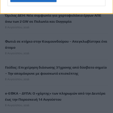
8 Αυγούστου, 2026
Όμιλος ΔΕΗ: Νέα συμφωνία για χαρτοφυλάκιο έργων ΑΠΕ
άνω των 2 GW σε Πολωνία και Ουγγαρία
8 Αυγούστου, 2026
Φωτιά σε κτήριο στην Κουμουνδούρου – Απεγκλωβίστηκε ένα
άτομο
8 Αυγούστου, 2026
Γαύδος: Επιχείρηση διάσωσης 31χρονης από δύσβατο σημείο
– Την απομάκρυνε με φουσκωτό επισκέπτης
8 Αυγούστου, 2026
e-ΕΦΚΑ – ΔΥΠΑ: Ο «χάρτης» των πληρωμών από την Δευτέρα
έως την Παρασκευή 14 Αυγούστου
8 Αυγούστου, 2026