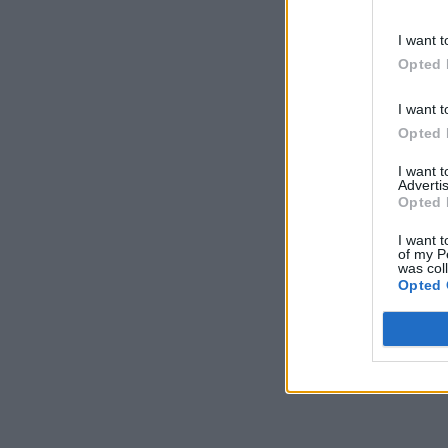
I want t
Opted 
I want t
Opted 
I want 
Advertis
Opted 
I want t
of my P
was col
Opted 