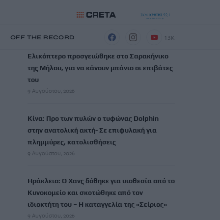
ΡΟΗ ΕΙΔΗΣΕΩΝ
13K
Η
OFF THE RECORD
Ελικόπτερο προσγειώθηκε στο Σαρακήνικο
της Μήλου, για να κάνουν μπάνιο οι επιβάτες
του
9 Αυγούστου, 2026
Κίνα: Προ των πυλών ο τυφώνας Dolphin
στην ανατολική ακτή- Σε επιφυλακή για
πλημμύρες, κατολισθήσεις
9 Αυγούστου, 2026
Ηράκλειο: Ο Χανς δόθηκε για υιοθεσία από το
Κυνοκομείο και σκοτώθηκε από τον
ιδιοκτήτη του – Η καταγγελία της «Σείριος»
9 Αυγούστου, 2026