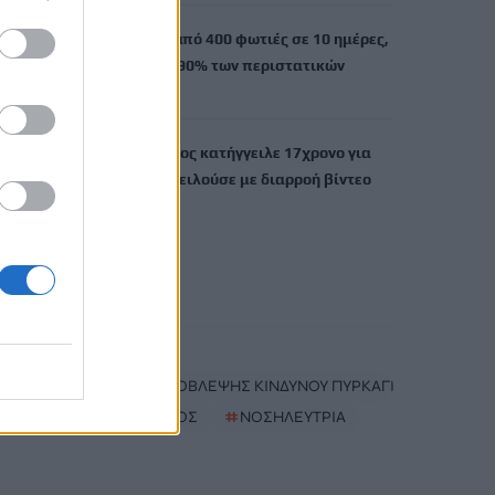
Τουρνάς: Πάνω από 400 φωτιές σε 10 ημέρες,
από αμέλεια το 90% των περιστατικών
9 Αυγούστου, 2026
Σκιάθος: Ανήλικος κατήγγειλε 17χρονο για
βιασμό – Τον απειλούσε με διαρροή βίντεο
στο διαδίκτυο
9 Αυγούστου, 2026
TRENDING
#
ΑΝΕΜΟΙ
#
ΧΑΡΤΗΣ ΠΡΟΒΛΕΨΗΣ ΚΙΝΔΥΝΟΥ ΠΥΡΚΑΓΙΩΝ
#
ΞΥΛΟΔΑΡΜΟΣ
#
ΝΟΣΗΛΕΥΤΡΙΑ