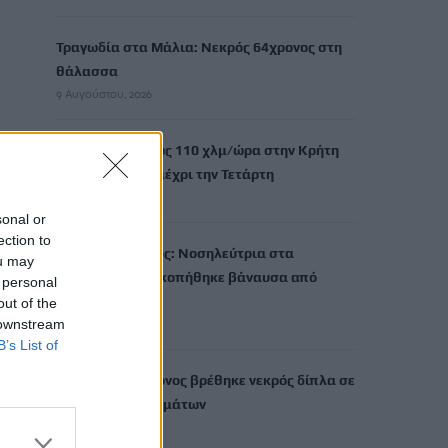
Τραγωδία στα Μάλια: Νεκρός 64χρονος στη
θάλασσα
9 Αυγούστου, 2026
Ριπές ανέμου έως 110 χλμ/ώρα στην Κρήτη
-Στο «κόκκινο» μέχρι την Τετάρτη
9 Αυγούστου, 2026
sonal or
ection to
Ερυθρός Σταυρός: Νοσηλεύτρια στα
ou may
Επείγοντα ξυλοκοπήθηκε βάναυσα από
 personal
ασθενή
out of the
 downstream
9 Αυγούστου, 2026
B’s List of
Λουτράκι: 75χρονος βρέθηκε νεκρός δίπλα σε
κάδους απορριμμάτων
9 Αυγούστου, 2026