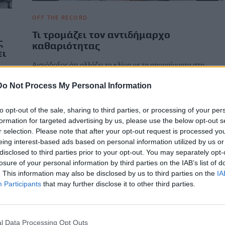
OFF THE RECORD
Τι τρομάζει τον αντιδήμαρχο
ς
καθαριότητας
ει
Αισιόδοξος ότι αλλάζει το κλίμα με τα απορρίμματα στο
Ηράκλειο είναι ο νέος αντιδήμαρχος καθαριότητας Γιώργος
Τσαγκαράκης. Η…
Do Not Process My Personal Information
των
Newsroom
24 Φεβρουαρίου, 2026
τις
to opt-out of the sale, sharing to third parties, or processing of your per
formation for targeted advertising by us, please use the below opt-out s
r selection. Please note that after your opt-out request is processed y
eing interest-based ads based on personal information utilized by us or
disclosed to third parties prior to your opt-out. You may separately opt-
losure of your personal information by third parties on the IAB’s list of
. This information may also be disclosed by us to third parties on the
IA
Participants
that may further disclose it to other third parties.
l Data Processing Opt Outs