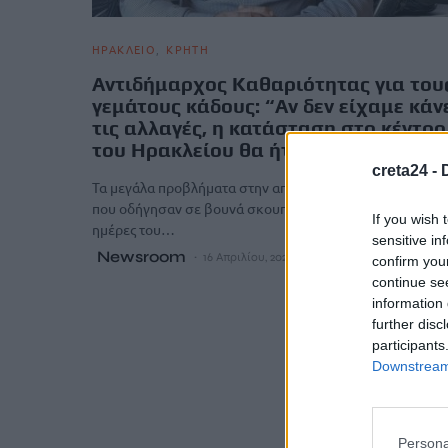
ΗΡΑΚΛΕΙΟ
ΚΡΗΤΗ
Αντιδήμαρχος Καθαριότητας για του
γεμάτους κάδους: “Aν δεν είχαμε κάν
τις αλλαγές, η κατάσταση στο κέντρο
του Ηρακλείου θα ήταν χειρότερη”
creta24 -
Τα μεγάλα προβλήματα στην αποκομιδή των απορριμμά
που οδήγησαν σε βουνά σκουπιδιών στους κάδους κατά 
If you wish 
ημέρες του…
sensitive in
Newsroom
16 Απριλίου, 2026
confirm you
continue se
information 
further disc
participants
Downstream 
Persona