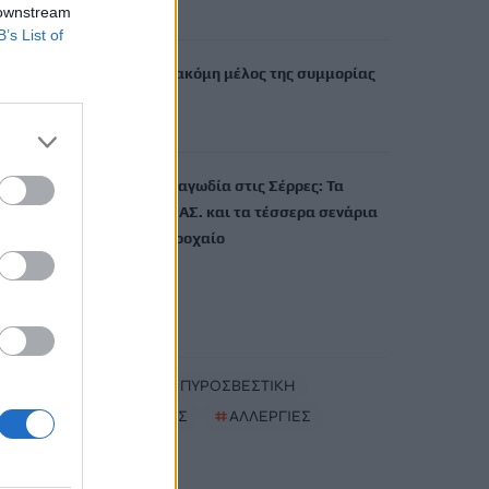
 downstream
8 Αυγούστου, 2026
B’s List of
Συνελήφθη ένα ακόμη μέλος της συμμορίας
του «Έντικ»
8 Αυγούστου, 2026
Οικογενειακή τραγωδία στις Σέρρες: Τα
στοιχεία της ΕΛ.ΑΣ. και τα τέσσερα σενάρια
για το μοιραίο τροχαίο
8 Αυγούστου, 2026
TRENDING
#
ΦΩΤΙΑ
#
ΠΥΡΟΣΒΕΣΤΙΚΗ
#
ΛΥΚΑΒΗΤΤΟΣ
#
ΑΛΛΕΡΓΙΕΣ