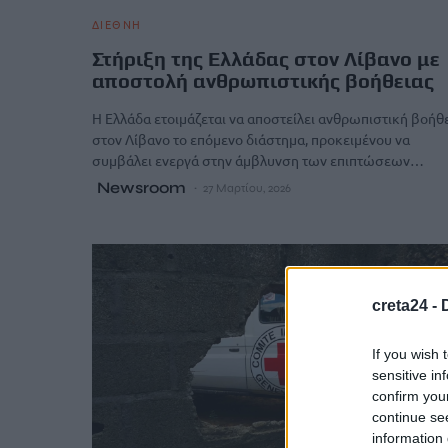
ΔΙΕΘΝΗ
Στήριξη της Ελλάδας στον Λίβανο με
αποστολή ανθρωπιστικής βοήθειας
Η Ελλάδα ετοιμάζεται να αποστείλει ανθρωπιστική βοήθ
στον Λίβανο το επόμενο διάστημα, προκειμένου να
συμβάλει ενεργά στην άμβλυνση των επιπτώσεων…
Newsroom
27 Μαρτίου, 2026
creta24 -
If you wish 
sensitive in
confirm you
continue se
information 