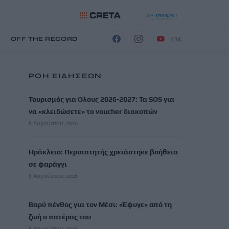
13K
Η
OFF THE RECORD
ΡΟΗ ΕΙΔΗΣΕΩΝ
Τουρισμός για Ολους 2026-2027: Τα SOS για
να «κλειδώσετε» το voucher διακοπών
8 Αυγούστου, 2026
Ηράκλειο: Περιπατητής χρειάστηκε βοήθεια
σε φαράγγι
8 Αυγούστου, 2026
Βαρύ πένθος για τον Μέσι: «Έφυγε» από τη
ζωή ο πατέρας του
8 Αυγούστου, 2026