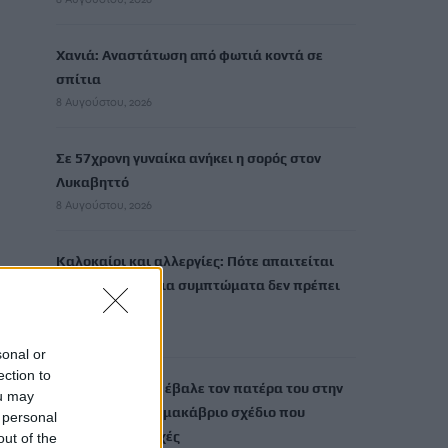
Χανιά: Αναστάτωση από φωτιά κοντά σε
σπίτια
8 Αυγούστου, 2026
Σε 57χρονη γυναίκα ανήκει η σορός στον
Λυκαβηττό
8 Αυγούστου, 2026
Καλοκαίρι και αλλεργίες: Πότε απαιτείται
προσοχή και ποια συμπτώματα δεν πρέπει
να αγνοούμε
8 Αυγούστου, 2026
sonal or
ection to
Μυστράς: «Γιατί έβαλε τον πατέρα του στην
ou may
κατάψυξη» – Το μακάβριο σχέδιο που
 personal
εξετάζουν οι Αρχές
out of the