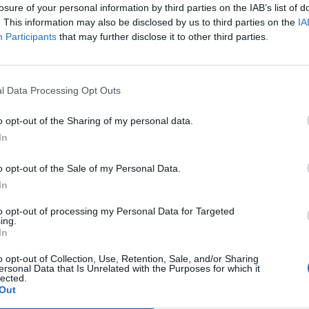
losure of your personal information by third parties on the IAB’s list of
. This information may also be disclosed by us to third parties on the
IA
ΔΙΕΘΝΗ
Participants
that may further disclose it to other third parties.
ση
Μεξικό: Δεύτερη αποστολή
ανθρωπιστικής βοήθειας στην Κούβα
εν μέσω ενεργειακής ασφυξίας
l Data Processing Opt Outs
και
Η κυβέρνηση του Μεξικό απέστειλε χθες, Τρίτη, δύο πλοία
o opt-out of the Sharing of my personal data.
του πολεμικού της ναυτικού με ανθρωπιστική βοήθεια προς
In
την Κούβα, σε μια…
Newsroom
25 Φεβρουαρίου, 2026
o opt-out of the Sale of my Personal Data.
In
to opt-out of processing my Personal Data for Targeted
ing.
In
o opt-out of Collection, Use, Retention, Sale, and/or Sharing
ersonal Data that Is Unrelated with the Purposes for which it
lected.
Out