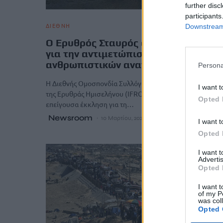
further disc
participants
ΔΙΕΘΝΗ
Downstream 
Ο Ερυθρός Σταυρός απευθύνει έκκλη
για την αντιμετώπιση των
ανθρωπιστικών αναγκών στο Ιράν
Persona
Η Διεθνής Ομοσπονδία Συλλόγων του Ερυθρού Σταυρού 
I want t
της Ερυθράς Ημισελήνου (IFRC) απηύθυνε σήμερα
Opted 
επείγουσα έκκληση για τη…
Newsroom
10 Μαρτίου, 2026
I want t
Opted 
I want 
Advertis
Opted 
I want t
of my P
was col
Opted 