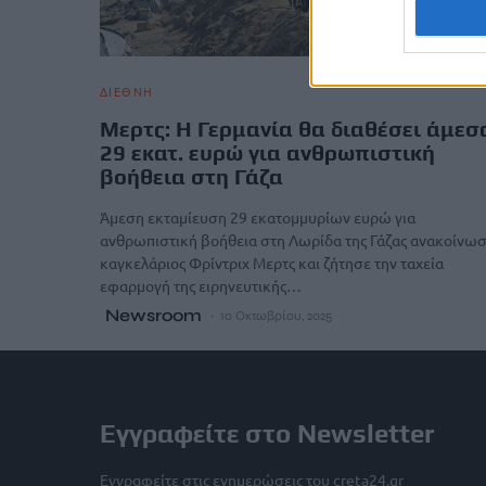
ΔΙΕΘΝΗ
Μερτς: Η Γερμανία θα διαθέσει άμεσ
29 εκατ. ευρώ για ανθρωπιστική
βοήθεια στη Γάζα
Άμεση εκταμίευση 29 εκατομμυρίων ευρώ για
ανθρωπιστική βοήθεια στη Λωρίδα της Γάζας ανακοίνωσ
καγκελάριος Φρίντριχ Μερτς και ζήτησε την ταχεία
εφαρμογή της ειρηνευτικής…
Newsroom
10 Οκτωβρίου, 2025
Εγγραφείτε στο Newsletter
Εγγραφείτε στις ενημερώσεις του creta24.gr