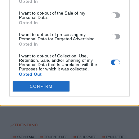
Opted In
I want to opt-out of the Sale of my
ΗΠΑ: Δασκάλα χορού κατηγορείται για σεξουαλική
Personal Data.
κακοποίηση δύο ανήλικων μαθητών της
Opted In
7 Αυγούστου, 2026
I want to opt-out of processing my
Personal Data for Targeted Advertising.
Opted In
Το Ελληνικό Μεσογειακό Πανεπιστήμιο εκδίδει ηλεκτρονικά
τα Πρακτικά του Διεπιστημονικού Συνεδρίου «Ρένα
I want to opt-out of Collection, Use,
Retention, Sale, and/or Sharing of my
Κυριακού»
Personal Data that Is Unrelated with the
Purposes for which it was collected.
7 Αυγούστου, 2026
Opted Out
ΔΕΕΠ (ΝΟΔΕ) Ηρακλείου: Με έργα η κυβέρνηση Μητσοτάκη
CONFIRM
οδηγεί την Κρήτη στο μέλλον
7 Αυγούστου, 2026
TRENDING
#
ΚΑΠΝΙΣΜΑ
#
ΠΟΘΕΝ ΕΣΧΕΣ
#
ΠΛΗΡΩΜΕΣ
#
ΣΥΝΤΑΞΕΙΣ