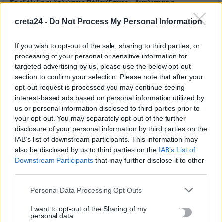
Σε εξέλιξη οι δηλώσεις Πόθεν Έσχες – Αναλυτικά η
διαδικασία
creta24 -
Do Not Process My Personal Information
7 Αυγούστου, 2026
If you wish to opt-out of the sale, sharing to third parties, or
Πότε πληρώνονται οι συντάξεις Σεπτεμβρίου
processing of your personal or sensitive information for
7 Αυγούστου, 2026
targeted advertising by us, please use the below opt-out
section to confirm your selection. Please note that after your
opt-out request is processed you may continue seeing
Ξεκινούν οι ετήσιες Καλοκαιρινές Εκθέσεις του Φεστιβάλ
interest-based ads based on personal information utilized by
Κινηματογράφου Χανίων
us or personal information disclosed to third parties prior to
7 Αυγούστου, 2026
your opt-out. You may separately opt-out of the further
disclosure of your personal information by third parties on the
IAB’s list of downstream participants. This information may
Ισπανία: Απολιθώματα αποκαλύπτουν ότι οι πρώτοι
also be disclosed by us to third parties on the
IAB’s List of
Ευρωπαίοι ίσως ασκούσαν κανιβαλισμό
Downstream Participants
that may further disclose it to other
7 Αυγούστου, 2026
third parties.
Personal Data Processing Opt Outs
Σοκαριστικές αποκαλύψεις του FBI μετά το Μουντιάλ: «Θα
ανατινάξω τον Μέσι με τέσσερις βόμβες»
I want to opt-out of the Sharing of my
personal data.
7 Αυγούστου, 2026