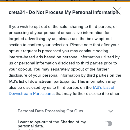
Επίδομα αδείας: Μέχρι πότε καταβάλλεται – Τι χρήματα θα
λάβετε
creta24 -
Do Not Process My Personal Information
9 Αυγούστου, 2026
If you wish to opt-out of the sale, sharing to third parties, or
Διαγνωστικές εξετάσεις: Υποχρεωτική ψηφιακή ανάρτηση
processing of your personal or sensitive information for
αποτελεσμάτων από 1η Σεπτεμβρίου
targeted advertising by us, please use the below opt-out
section to confirm your selection. Please note that after your
9 Αυγούστου, 2026
opt-out request is processed you may continue seeing
interest-based ads based on personal information utilized by
Αλλαγές στην ειδική άδεια μητρότητας – Επεκτείνεται σε
us or personal information disclosed to third parties prior to
περισσότερες κατηγορίες δικαιούχων
your opt-out. You may separately opt-out of the further
disclosure of your personal information by third parties on the
9 Αυγούστου, 2026
IAB’s list of downstream participants. This information may
also be disclosed by us to third parties on the
IAB’s List of
Έρχονται εκπτώσεις έως 20% στα σούπερ μάρκετ – Ποια
Downstream Participants
that may further disclose it to other
προϊόντα μπαίνουν στο νέο πρόγραμμα συγκράτησης τιμών
third parties.
9 Αυγούστου, 2026
Personal Data Processing Opt Outs
Φειδίας Παναγιώτου: Αντιδράσεις για την εμφάνισή του με
I want to opt-out of the Sharing of my
personal data.
σορτς σε εκδήλωση μνήμης για Ισαάκ και Σολωμού