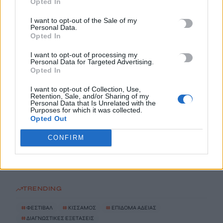
Opted In
9 Αυγούστου, 2026
I want to opt-out of the Sale of my
Personal Data.
Opted In
Συναγερμός για εξαφάνιση 31χρονου σε χωριό της Έδεσσας –
Σε πιθανό κίνδυνο η ζωή του
I want to opt-out of processing my
9 Αυγούστου, 2026
Personal Data for Targeted Advertising.
Opted In
«Χρυσός» ο Ιάσωνας Μουσελίμης στο Παγκόσμιο
I want to opt-out of Collection, Use,
Retention, Sale, and/or Sharing of my
Πρωτάθλημα Κωπηλασίας Κ19
Personal Data that Is Unrelated with the
Purposes for which it was collected.
9 Αυγούστου, 2026
Opted Out
CONFIRM
ΑΑΔΕ: Αιφνιδιαστικοί έλεγχοι χωρίς τοπικές… γνωριμίες
9 Αυγούστου, 2026
TRENDING
#
ΦΕΣΤΙΒΑΛ
#
ΚΙΣΣΑΜΟΣ
#
ΕΠΙΔΟΜΑ ΑΔΕΙΑΣ
#
ΔΙΑΓΝΩΣΤΙΚΕΣ ΕΞΕΤΑΣΕΙΣ