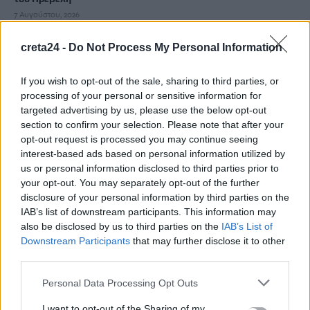
7 Αυγούστου, 2026
creta24 -
Do Not Process My Personal Information
Σαουδική Αραβία, Τουρκία και Πακιστάν υπέγραψαν
συμφωνία αμυντικής συνεργασίας
If you wish to opt-out of the sale, sharing to third parties, or
7 Αυγούστου, 2026
processing of your personal or sensitive information for
targeted advertising by us, please use the below opt-out
Μύκητας-«εισβολέας» προκαλεί σοβαρές λοιμώξεις και είναι
section to confirm your selection. Please note that after your
opt-out request is processed you may continue seeing
ανθεκτικός στα φάρμακα – Ανησυχία στις ΗΠΑ
interest-based ads based on personal information utilized by
7 Αυγούστου, 2026
us or personal information disclosed to third parties prior to
your opt-out. You may separately opt-out of the further
Ολική έκλειψη Ηλίου: Σε κατάσταση συναγερμού η Ευρώπη –
disclosure of your personal information by third parties on the
IAB’s list of downstream participants. This information may
Πώς μπορεί να επηρεαστεί το ηλεκτρικό δίκτυο
also be disclosed by us to third parties on the
IAB’s List of
7 Αυγούστου, 2026
Downstream Participants
that may further disclose it to other
third parties.
Μαζική η έξοδος των αδειούχων – Γεμάτα αναχωρούν τα
Personal Data Processing Opt Outs
πλοία
7 Αυγούστου, 2026
I want to opt-out of the Sharing of my