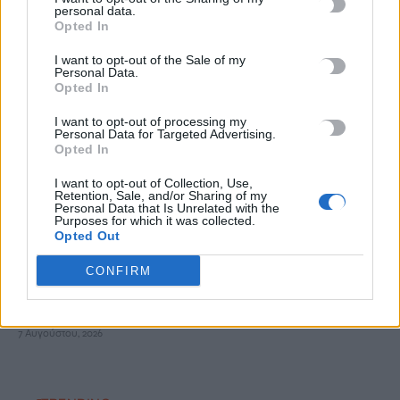
personal data.
Opted In
«Τα έχω χάσει όλα»: Συντετριμμένος ο πατέρας και σύζυγος
των θυμάτων στο τροχαίο στις Σέρρες
I want to opt-out of the Sale of my
Personal Data.
7 Αυγούστου, 2026
Opted In
I want to opt-out of processing my
Υποκλοπές: Στο αρχείο παραμένει η υπόθεση – «Οχι» από τον
Personal Data for Targeted Advertising.
Opted In
Αρειο Πάγο σε νέα έρευνα
7 Αυγούστου, 2026
I want to opt-out of Collection, Use,
Retention, Sale, and/or Sharing of my
Personal Data that Is Unrelated with the
Νέος πνιγμός σε παραλία των Χανίων – Νεκρή 65χρονη
Purposes for which it was collected.
Opted Out
7 Αυγούστου, 2026
CONFIRM
Πολύ υψηλός ο κίνδυνος εκδήλωσης πυρκαγιάς: Σε
κατάσταση Red Code το Σάββατο η Κρήτη
7 Αυγούστου, 2026