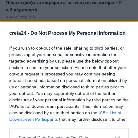
Πόσο πειράζει να κοιμόμαστε με ανοιχτό ανεμιστήρα – Ο
ειδικός απαντά
9 Αυγούστου, 2026
creta24 -
Do Not Process My Personal Information
Ένα άγνωστο επίδομα για συνταξιούχους – Ποιες οι
προϋποθέσεις
If you wish to opt-out of the sale, sharing to third parties, or
9 Αυγούστου, 2026
processing of your personal or sensitive information for
targeted advertising by us, please use the below opt-out
Από τις 16 έως 24 Αυγούστου το Φεστιβάλ Γεύσεων & Τέχνης
section to confirm your selection. Please note that after your
στην Κίσσαμο
opt-out request is processed you may continue seeing
interest-based ads based on personal information utilized by
9 Αυγούστου, 2026
us or personal information disclosed to third parties prior to
your opt-out. You may separately opt-out of the further
Επίδομα αδείας: Μέχρι πότε καταβάλλεται – Τι χρήματα θα
disclosure of your personal information by third parties on the
λάβετε
IAB’s list of downstream participants. This information may
9 Αυγούστου, 2026
also be disclosed by us to third parties on the
IAB’s List of
Downstream Participants
that may further disclose it to other
third parties.
Διαγνωστικές εξετάσεις: Υποχρεωτική ψηφιακή ανάρτηση
αποτελεσμάτων από 1η Σεπτεμβρίου
Personal Data Processing Opt Outs