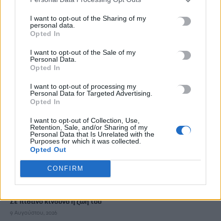
9 Αυγούστου, 2026
I want to opt-out of the Sharing of my
personal data.
Opted In
Αλλαγές στην ειδική άδεια μητρότητας – Επεκτείνεται σε
περισσότερες κατηγορίες δικαιούχων
I want to opt-out of the Sale of my
Personal Data.
9 Αυγούστου, 2026
Opted In
I want to opt-out of processing my
Έρχονται εκπτώσεις έως 20% στα σούπερ μάρκετ – Ποια
Personal Data for Targeted Advertising.
προϊόντα μπαίνουν στο νέο πρόγραμμα συγκράτησης τιμών
Opted In
9 Αυγούστου, 2026
I want to opt-out of Collection, Use,
Retention, Sale, and/or Sharing of my
Personal Data that Is Unrelated with the
Φειδίας Παναγιώτου: Αντιδράσεις για την εμφάνισή του με
Purposes for which it was collected.
Opted Out
σορτς σε εκδήλωση μνήμης για Ισαάκ και Σολωμού
9 Αυγούστου, 2026
CONFIRM
Συναγερμός για εξαφάνιση 31χρονου σε χωριό της Έδεσσας –
Σε πιθανό κίνδυνο η ζωή του
9 Αυγούστου, 2026