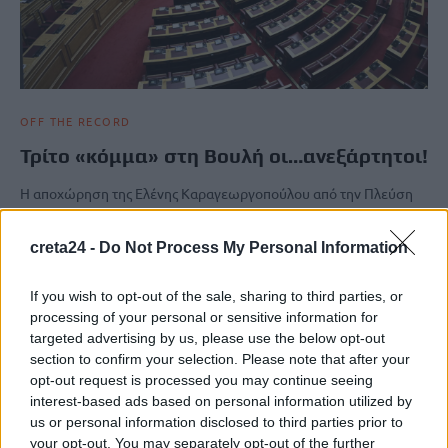
OFF THE RECORD
Τρίτο «κόμμα» στη Βουλή οι…ανεξάρτητοι!
Η αποχώρηση της Ελένης Καραγεωργοπούλου από την Πλεύση
Ελευθερίας την Τρίτη (10/2) και η δήλωσή της όταν δεν…
Newsroom
11 Φεβρουαρίου, 2026
creta24 -
Do Not Process My Personal Information
If you wish to opt-out of the sale, sharing to third parties, or
ΡΟΗ ΕΙΔΗΣΕΩΝ
processing of your personal or sensitive information for
targeted advertising by us, please use the below opt-out
Κορυφώνεται η έξοδος των αδειούχων ενόψει
section to confirm your selection. Please note that after your
Δεκαπενταύγουστου – Γεμάτα αναχωρούν τα πλοία
opt-out request is processed you may continue seeing
interest-based ads based on personal information utilized by
8 Αυγούστου, 2026
us or personal information disclosed to third parties prior to
your opt-out. You may separately opt-out of the further