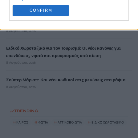
CONFIRM
Αττικοβοιωτία: Με 6 βόμβες Χιροσίμα ισούται η ενέργεια από
τη φωτιά
8 Αυγούστου, 2026
Ειδικό Χωροταξικό για τον Τουρισμό: Οι νέοι κανόνες για
επενδύσεις, νησιά και προορισμούς υπό πίεση
8 Αυγούστου, 2026
Σούπερ Μάρκετ: Και νέοι κωδικοί στις μειώσεις στα ράφια
8 Αυγούστου, 2026
TRENDING
#
ΚΑΙΡΟΣ
#
ΦΩΤΙΑ
#
ΑΤΤΙΚΟΒΟΙΩΤΙΑ
#
ΕΙΔΙΚΟ ΧΩΡΟΤΑΞΙΚΟ