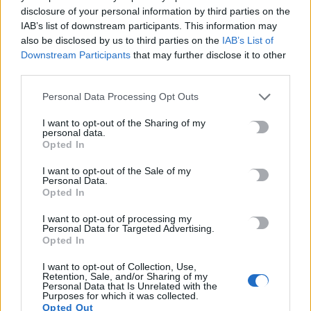
Καύσωνας και υψηλή ζήτηση εκτοξεύουν τις τιμές ρεύματος
disclosure of your personal information by third parties on the
8 Αυγούστου, 2026
IAB’s list of downstream participants. This information may
also be disclosed by us to third parties on the
IAB’s List of
Downstream Participants
that may further disclose it to other
Πότε λήγουν τα προγράμματα «Ανακαίνιση Κατοικίας» και
third parties.
«Σπίτι μου ΙΙ»
8 Αυγούστου, 2026
Personal Data Processing Opt Outs
I want to opt-out of the Sharing of my
personal data.
Μόνιμοι διορισμοί εκπαιδευτικών: Μέχρι πότε γίνεται η
Opted In
υποβολή αιτήσεων
8 Αυγούστου, 2026
I want to opt-out of the Sale of my
Personal Data.
Opted In
Αμπελάρδο ντε λα Εσπριέγια: Ποιος είναι ο νέος πρόεδρος της
I want to opt-out of processing my
Κολομβίας – Ο «Τίγρης» εκατομμυριούχος
Personal Data for Targeted Advertising.
8 Αυγούστου, 2026
Opted In
I want to opt-out of Collection, Use,
Retention, Sale, and/or Sharing of my
«Καμίνι» η χώρα: Έως 39°C και μελτέμια έως 8 μποφόρ – Ο
Personal Data that Is Unrelated with the
καιρός στην Κρήτη
Purposes for which it was collected.
Opted Out
8 Αυγούστου, 2026