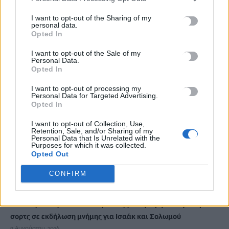
λάβετε
I want to opt-out of the Sharing of my
9 Αυγούστου, 2026
personal data.
Opted In
Διαγνωστικές εξετάσεις: Υποχρεωτική ψηφιακή ανάρτηση
I want to opt-out of the Sale of my
αποτελεσμάτων από 1η Σεπτεμβρίου
Personal Data.
Opted In
9 Αυγούστου, 2026
I want to opt-out of processing my
Personal Data for Targeted Advertising.
Αλλαγές στην ειδική άδεια μητρότητας – Επεκτείνεται σε
Opted In
περισσότερες κατηγορίες δικαιούχων
9 Αυγούστου, 2026
I want to opt-out of Collection, Use,
Retention, Sale, and/or Sharing of my
Personal Data that Is Unrelated with the
Purposes for which it was collected.
Έρχονται εκπτώσεις έως 20% στα σούπερ μάρκετ – Ποια
Opted Out
προϊόντα μπαίνουν στο νέο πρόγραμμα συγκράτησης τιμών
CONFIRM
9 Αυγούστου, 2026
Φειδίας Παναγιώτου: Αντιδράσεις για την εμφάνισή του με
σορτς σε εκδήλωση μνήμης για Ισαάκ και Σολωμού
9 Αυγούστου, 2026