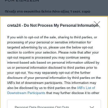
ΡΟΗ ΕΙΔΗΣΕΩΝ
Πέταξε στα σκουπίδια δελτίο Λότο αξίας 1 εκατ. ευρώ
9 Αυγούστου, 2026
creta24 -
Do Not Process My Personal Information
Πόσο πειράζει να κοιμόμαστε με ανοιχτό ανεμιστήρα – Ο
ειδικός απαντά
If you wish to opt-out of the sale, sharing to third parties, or
9 Αυγούστου, 2026
processing of your personal or sensitive information for
targeted advertising by us, please use the below opt-out
section to confirm your selection. Please note that after your
Ένα άγνωστο επίδομα για συνταξιούχους – Ποιες οι
opt-out request is processed you may continue seeing
προϋποθέσεις
interest-based ads based on personal information utilized by
9 Αυγούστου, 2026
us or personal information disclosed to third parties prior to
your opt-out. You may separately opt-out of the further
disclosure of your personal information by third parties on the
Από τις 16 έως 24 Αυγούστου το Φεστιβάλ Γεύσεων & Τέχνης
IAB’s list of downstream participants. This information may
στην Κίσσαμο
also be disclosed by us to third parties on the
IAB’s List of
9 Αυγούστου, 2026
Downstream Participants
that may further disclose it to other
third parties.
Επίδομα αδείας: Μέχρι πότε καταβάλλεται – Τι χρήματα θα
Personal Data Processing Opt Outs