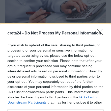
creta24 -
Do Not Process My Personal Information
If you wish to opt-out of the sale, sharing to third parties, or
processing of your personal or sensitive information for
targeted advertising by us, please use the below opt-out
section to confirm your selection. Please note that after your
ΟΙΚΟΝΟΜΙΑ
opt-out request is processed you may continue seeing
Ανείσπρακτα ενοίκια: Τα λάθη που
interest-based ads based on personal information utilized by
«φουσκώνουν» τον φόρο
us or personal information disclosed to third parties prior to
your opt-out. You may separately opt-out of the further
Με την ηλεκτρονική υποβολή των φορολογικών δηλώσεων να
disclosure of your personal information by third parties on the
ξεκινά φέτος στις 15 Μαρτίου, οι φορολογούμενοι με
IAB’s list of downstream participants. This information may
ανείσπρακτα ενοίκια το 2024,…
also be disclosed by us to third parties on the
IAB’s List of
Downstream Participants
that may further disclose it to other
Newsroom
11 Φεβρουαρίου, 2026
third parties.