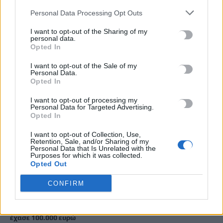
Personal Data Processing Opt Outs
ΡΟΗ ΕΙΔΗΣΕΩΝ
I want to opt-out of the Sharing of my
personal data.
Τουρνουά Τορόντο: Εντυπωσιακή πρεμιέρα για τη Μαρία
Opted In
Σάκκαρη – Προκρίνεται στους «32»
6 Αυγούστου, 2026
I want to opt-out of the Sale of my
Personal Data.
Opted In
Η καθαριότητα στον Αποκόρωνα δεν είναι θέμα
I want to opt-out of processing my
επικοινωνίας, είναι θέμα οργάνωσης
Personal Data for Targeted Advertising.
6 Αυγούστου, 2026
Opted In
I want to opt-out of Collection, Use,
Retention, Sale, and/or Sharing of my
Συγκλονίζουν οι αποκαλύψεις για τη δολοφονία 4 παιδιών
Personal Data that Is Unrelated with the
στη Νέα Υόρκη: Το τελευταίο μήνυμα που έστειλε η μητέρα
Purposes for which it was collected.
Opted Out
στον πρώην σύζυγό της
6 Αυγούστου, 2026
CONFIRM
Ηράκλειο: Απάτη με δήθεν επενδύσεις σε μετοχές – 55χρονος
έχασε 100.000 ευρώ