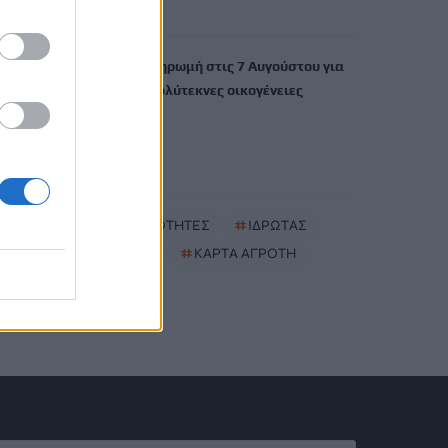
6 Αυγούστου, 2026
ΟΠΕΚΑ: Νέα πληρωμή στις 7 Αυγούστου για
τρίτεκνες και πολύτεκνες οικογένειες
6 Αυγούστου, 2026
TRENDING
#
ΝΕΕΣ ΤΑΥΤΟΤΗΤΕΣ
#
ΙΔΡΩΤΑΣ
#
ΚΑΚΟΣΜΙΑ
#
ΚΑΡΤΑ ΑΓΡΟΤΗ