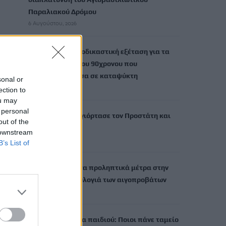
Παραλιακού Δρόμου
6 Αυγούστου, 2026
Τι δείχνει η ιατροδικαστική εξέταση για τα
αίτια θανάτου του 90χρονου που
εντοπίστηκε μέσα σε καταψύκτη
sonal or
6 Αυγούστου, 2026
ection to
ou may
 personal
Το Αρκαλοχώρι γιόρτασε τον Προστάτη και
out of the
Πολιούχο του
 downstream
6 Αυγούστου, 2026
B’s List of
Παρατείνονται τα προληπτικά μέτρα στην
Κρήτη για την ευλογιά των αιγοπροβάτων
6 Αυγούστου, 2026
Έκτακτο επίδομα παιδιού: Ποιοι πάνε ταμείο