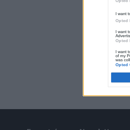
Opted 
I want t
Opted 
I want 
Advertis
Opted 
I want t
of my P
was col
Opted 