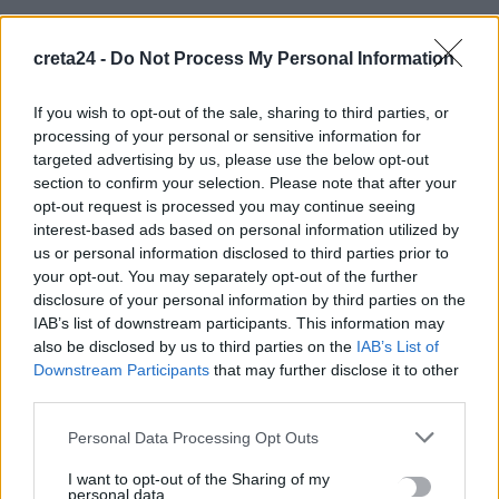
«Θεριακλήδες» οι Έλληνες – Πάνω από 1 στους 5 καπνίζει
καθημερινά
creta24 -
Do Not Process My Personal Information
7 Αυγούστου, 2026
If you wish to opt-out of the sale, sharing to third parties, or
processing of your personal or sensitive information for
Σε εξέλιξη οι δηλώσεις Πόθεν Έσχες – Αναλυτικά η
targeted advertising by us, please use the below opt-out
διαδικασία
section to confirm your selection. Please note that after your
7 Αυγούστου, 2026
opt-out request is processed you may continue seeing
interest-based ads based on personal information utilized by
Πότε πληρώνονται οι συντάξεις Σεπτεμβρίου
us or personal information disclosed to third parties prior to
your opt-out. You may separately opt-out of the further
7 Αυγούστου, 2026
disclosure of your personal information by third parties on the
IAB’s list of downstream participants. This information may
Ξεκινούν οι ετήσιες Καλοκαιρινές Εκθέσεις του Φεστιβάλ
also be disclosed by us to third parties on the
IAB’s List of
Κινηματογράφου Χανίων
Downstream Participants
that may further disclose it to other
third parties.
7 Αυγούστου, 2026
Personal Data Processing Opt Outs
Ισπανία: Απολιθώματα αποκαλύπτουν ότι οι πρώτοι
I want to opt-out of the Sharing of my
Ευρωπαίοι ίσως ασκούσαν κανιβαλισμό
personal data.