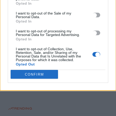
7 Αυγούστου, 2026
Opted In
I want to opt-out of the Sale of my
Σοκαριστικές αποκαλύψεις του FBI μετά το Μουντιάλ: «Θα
Personal Data.
Opted In
ανατινάξω τον Μέσι με τέσσερις βόμβες»
7 Αυγούστου, 2026
I want to opt-out of processing my
Personal Data for Targeted Advertising.
Opted In
ΗΠΑ: Δασκάλα χορού κατηγορείται για σεξουαλική
I want to opt-out of Collection, Use,
κακοποίηση δύο ανήλικων μαθητών της
Retention, Sale, and/or Sharing of my
7 Αυγούστου, 2026
Personal Data that Is Unrelated with the
Purposes for which it was collected.
Opted Out
Το Ελληνικό Μεσογειακό Πανεπιστήμιο εκδίδει ηλεκτρονικά
CONFIRM
τα Πρακτικά του Διεπιστημονικού Συνεδρίου «Ρένα
Κυριακού»
7 Αυγούστου, 2026
TRENDING