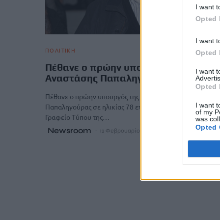
I want t
Opted 
I want t
ΠΟΛΙΤΙΚΗ
Opted 
Πέθανε ο πρώην υπουργός της ΝΔ
I want 
Αναστάσης Παπαληγούρας
Advertis
Opted 
Πέθανε ο πρώην υπουργός της ΝΔ Αναστάσης
I want t
Παπαληγούρας σε ηλικίας 78 ετών, όπως ανακοίνωσε το
of my P
Γραφείο Τύπου της…
was col
Opted 
Newsroom
12 Φεβρουαρίου, 2026