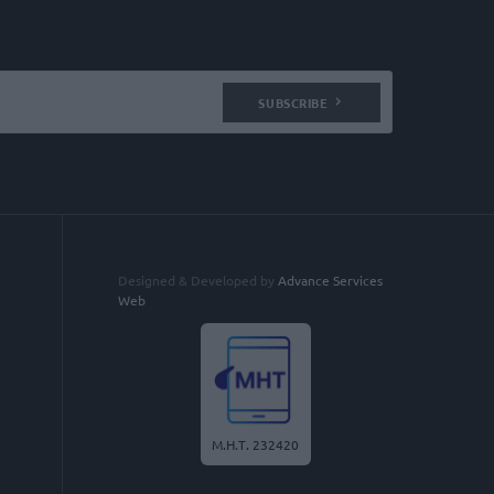
SUBSCRIBE
Designed & Developed by
Advance Services
Web
Μ.Η.Τ. 232420