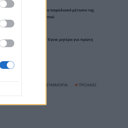
Μίνι χωματερή το παραλιακό μέτωπο της
Νέας Αλικαρνασσού
8 Αυγούστου, 2026
Λίλα Μπακλέση: Έγινε μητέρα για πρώτη
φορά
8 Αυγούστου, 2026
TRENDING
#
ΕΝΤΙΚ
#
ΣΥΜΜΟΡΙΑ
#
ΤΡΟΧΑΙΟ
#
ΣΕΡΡΕΣ