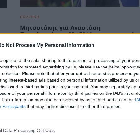
ΠΟΛΙΤΙΚΗ
Μητσοτάκης για Αναστάση
Παπαληγούρα: «Με θλίψη αποχαιρετώ
έναν ευπατρίδη της πολιτικής»
Do Not Process My Personal Information
«Με θλίψη αποχαιρετώ τον Αναστάση Παπαληγούρα. Εναν
τον
ευπατρίδη της πολιτικής, που υπηρέτησε τη δημόσια ζωή με
to opt-out of the sale, sharing to third parties, or processing of your per
ήθος, συνέπεια…
formation for targeted advertising by us, please use the below opt-out s
r selection. Please note that after your opt-out request is processed y
Newsroom
12 Φεβρουαρίου, 2026
eing interest-based ads based on personal information utilized by us or
disclosed to third parties prior to your opt-out. You may separately opt-
losure of your personal information by third parties on the IAB’s list of
. This information may also be disclosed by us to third parties on the
IA
Participants
that may further disclose it to other third parties.
l Data Processing Opt Outs