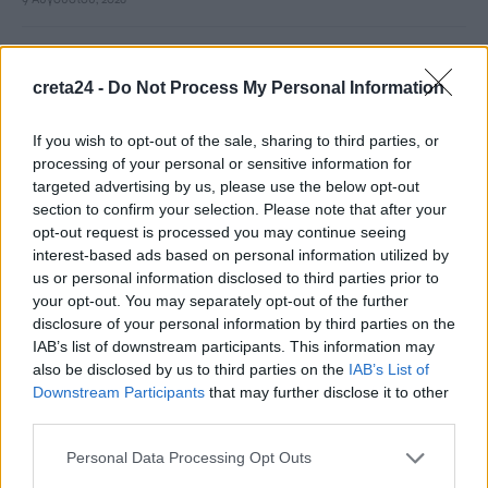
Οι 25 χώρες με τον πιο γερασμένο πληθυσμό στον κόσμο -Σε
ποια θέση βρίσκεται η Ελλάδα σε ποσοστό ηλικιωμένων
creta24 -
Do Not Process My Personal Information
9 Αυγούστου, 2026
If you wish to opt-out of the sale, sharing to third parties, or
processing of your personal or sensitive information for
Ελικόπτερο προσγειώθηκε στο Σαρακήνικο της Μήλου, για να
targeted advertising by us, please use the below opt-out
κάνουν μπάνιο οι επιβάτες του
section to confirm your selection. Please note that after your
9 Αυγούστου, 2026
opt-out request is processed you may continue seeing
interest-based ads based on personal information utilized by
us or personal information disclosed to third parties prior to
Στο «κόκκινο» η Μέση Ανατολή: Οι Χούθι χτύπησαν
your opt-out. You may separately opt-out of the further
εγκατάσταση της Aramco – Νέο μήνυμα Αραγτσί σε ΗΠΑ
disclosure of your personal information by third parties on the
9 Αυγούστου, 2026
IAB’s list of downstream participants. This information may
also be disclosed by us to third parties on the
IAB’s List of
Downstream Participants
that may further disclose it to other
Κίνα: Προ των πυλών ο τυφώνας Dolphin στην ανατολική
third parties.
ακτή- Σε επιφυλακή για πλημμύρες, κατολισθήσεις
9 Αυγούστου, 2026
Personal Data Processing Opt Outs