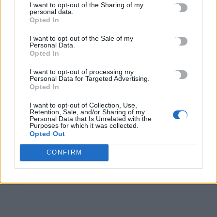
I want to opt-out of the Sharing of my
Ηράκλειο: Ο Χανς δόθηκε για υιοθεσία από το Κυνοκομείο και
personal data.
Opted In
σκοτώθηκε από τον ιδιοκτήτη του – Η καταγγελία της
«Σείριος»
I want to opt-out of the Sale of my
9 Αυγούστου, 2026
Personal Data.
Opted In
Τραγωδία στα Μάλια: Νεκρός 64χρονος στη θάλασσα
I want to opt-out of processing my
Personal Data for Targeted Advertising.
9 Αυγούστου, 2026
Opted In
I want to opt-out of Collection, Use,
Ριπές ανέμου έως 110 χλμ/ώρα στην Κρήτη -Στο «κόκκινο»
Retention, Sale, and/or Sharing of my
Personal Data that Is Unrelated with the
μέχρι την Τετάρτη
Purposes for which it was collected.
9 Αυγούστου, 2026
Opted Out
CONFIRM
Ερυθρός Σταυρός: Νοσηλεύτρια στα Επείγοντα
ξυλοκοπήθηκε βάναυσα από ασθενή
9 Αυγούστου, 2026