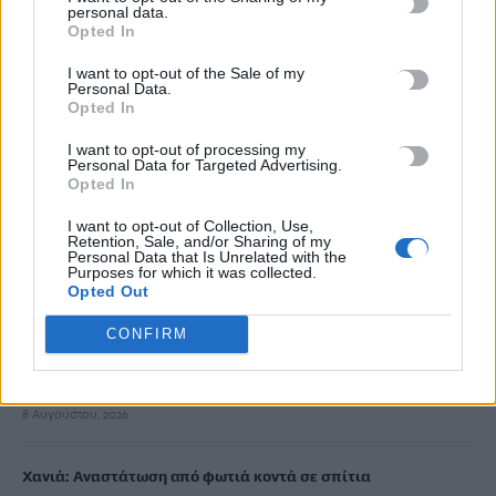
personal data.
Opted In
Από την Παρασκευή 11 Σεπτεμβρίου το καθιερωμένο παζάρι
I want to opt-out of the Sale of my
από τον «Σύνδεσμο Μελών Γυναικείων Σωματείων Ηρακλείου
Personal Data.
και Ν. Ηρακλείου»
Opted In
8 Αυγούστου, 2026
I want to opt-out of processing my
Personal Data for Targeted Advertising.
Opted In
Τουρισμός για Ολους 2026-2027: Τα SOS για να «κλειδώσετε»
το voucher διακοπών
I want to opt-out of Collection, Use,
8 Αυγούστου, 2026
Retention, Sale, and/or Sharing of my
Personal Data that Is Unrelated with the
Purposes for which it was collected.
Opted Out
Ηράκλειο: Περιπατητής χρειάστηκε βοήθεια σε φαράγγι
8 Αυγούστου, 2026
CONFIRM
Βαρύ πένθος για τον Μέσι: «Έφυγε» από τη ζωή ο πατέρας του
8 Αυγούστου, 2026
Χανιά: Αναστάτωση από φωτιά κοντά σε σπίτια