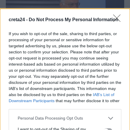
creta24 -
Do Not Process My Personal Information
If you wish to opt-out of the sale, sharing to third parties, or
processing of your personal or sensitive information for
targeted advertising by us, please use the below opt-out
section to confirm your selection. Please note that after your
opt-out request is processed you may continue seeing
ΠΟΛΙΤΙΚΗ
interest-based ads based on personal information utilized by
us or personal information disclosed to third parties prior to
Θεοδωρικάκος: 290 εκατ. σε 112
your opt-out. You may separately opt-out of the further
επενδύσεις του νέου Αναπτυξιακού Νόμου
disclosure of your personal information by third parties on the
IAB’s list of downstream participants. This information may
«Η μόνη ασφαλής Ελλάδα είναι η παραγωγική Ελλάδα», τόνισε ο
also be disclosed by us to third parties on the
IAB’s List of
Υπουργός Ανάπτυξης, Τάκης Θεοδωρικάκος, στην εκπομπή
Downstream Participants
that may further disclose it to other
«Συνδέσεις» στο…
third parties.
Newsroom
6 Φεβρουαρίου, 2026
Personal Data Processing Opt Outs
ΡΟΗ ΕΙΔΗΣΕΩΝ
I want to opt-out of the Sharing of my