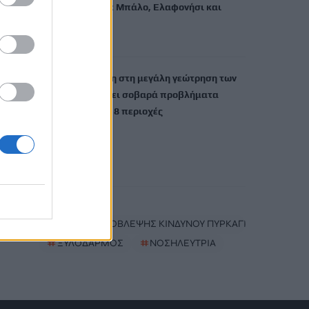
Με… κράτηση σε Μπάλο, Ελαφονήσι και
Φαλάσαρνα
9 Αυγούστου, 2026
Ηράκλειο: Βλάβη στη μεγάλη γεώτρηση των
Βασιλειών φέρνει σοβαρά προβλήματα
υδροδότησης σε 8 περιοχές
9 Αυγούστου, 2026
TRENDING
#
ΑΝΕΜΟΙ
#
ΧΑΡΤΗΣ ΠΡΟΒΛΕΨΗΣ ΚΙΝΔΥΝΟΥ ΠΥΡΚΑΓΙΩΝ
#
ΞΥΛΟΔΑΡΜΟΣ
#
ΝΟΣΗΛΕΥΤΡΙΑ