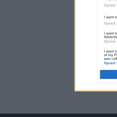
Opted 
I want t
Opted 
I want 
Advertis
Opted 
I want t
of my P
was col
Opted 