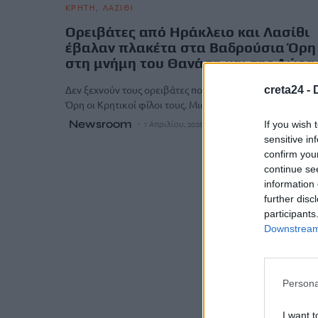
ΚΡΗΤΗ
ΛΑΣΙΘΙ
Ορειβάτες από Ηράκλειο και Λασίθι
έβαλαν πλακέτα στα Βαδρούσια Όρη
στη μνήμη του Θανάση και της Δώρα
Δεν ξεχνούν τους ορειβάτες που «χάθηκαν» στα Βαρδού
creta24 -
Όρη οι Κρητικοί φίλοι τους. Μια ομάδα ορειβατών από 
Newsroom
If you wish 
1 Απριλίου, 2026
sensitive in
confirm you
continue se
information 
further disc
participants
Downstream 
Persona
I want t