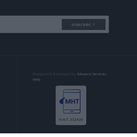
SUBSCRIBE
Designed & Developed by
Advance Services
Web
Μ.Η.Τ. 232420