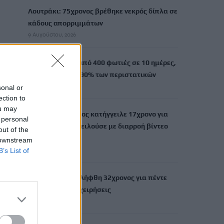
Λουτράκι: 75χρονος βρέθηκε νεκρός δίπλα σε
κάδους απορριμμάτων
9 Αυγούστου, 2026
Τουρνάς: Πάνω από 400 φωτιές σε 10 ημέρες,
από αμέλεια το 90% των περιστατικών
9 Αυγούστου, 2026
sonal or
ection to
ou may
Σκιάθος: Ανήλικος κατήγγειλε 17χρονο για
 personal
βιασμό – Τον απειλούσε με διαρροή βίντεο
out of the
στο διαδίκτυο
 downstream
9 Αυγούστου, 2026
B’s List of
Κίσσαμος: Συνελήφθη 32χρονος για πέντε
κλοπές από επιχειρήσεις
9 Αυγούστου, 2026