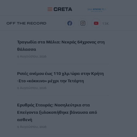
13K
Η
OFF THE RECORD
ΡΟΗ ΕΙΔΗΣΕΩΝ
Τραγωδία στα Μάλια: Νεκρός 64χρονος στη
θάλασσα
9 Αυγούστου, 2026
Ριπές ανέμου έως 110 χλμ/ώρα στην Κρήτη
-Στο «κόκκινο» μέχρι την Τετάρτη
9 Αυγούστου, 2026
Ερυθρός Σταυρός: Νοσηλεύτρια στα
Επείγοντα ξυλοκοπήθηκε βάναυσα από
ασθενή
9 Αυγούστου, 2026