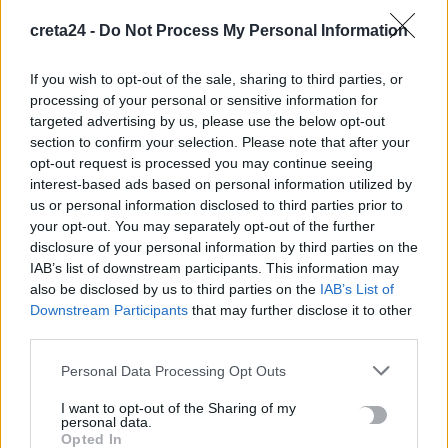
Καύσωνας και υψηλή ζήτηση εκτοξεύουν τις τιμές ρεύματος
creta24 -
Do Not Process My Personal Information
8 Αυγούστου, 2026
If you wish to opt-out of the sale, sharing to third parties, or
processing of your personal or sensitive information for
Πότε λήγουν τα προγράμματα «Ανακαίνιση Κατοικίας» και
targeted advertising by us, please use the below opt-out
«Σπίτι μου ΙΙ»
section to confirm your selection. Please note that after your
8 Αυγούστου, 2026
opt-out request is processed you may continue seeing
interest-based ads based on personal information utilized by
us or personal information disclosed to third parties prior to
Μόνιμοι διορισμοί εκπαιδευτικών: Μέχρι πότε γίνεται η
your opt-out. You may separately opt-out of the further
υποβολή αιτήσεων
disclosure of your personal information by third parties on the
8 Αυγούστου, 2026
IAB’s list of downstream participants. This information may
also be disclosed by us to third parties on the
IAB’s List of
Αμπελάρδο ντε λα Εσπριέγια: Ποιος είναι ο νέος πρόεδρος της
Downstream Participants
that may further disclose it to other
third parties.
Κολομβίας – Ο «Τίγρης» εκατομμυριούχος
8 Αυγούστου, 2026
Personal Data Processing Opt Outs
I want to opt-out of the Sharing of my
«Καμίνι» η χώρα: Έως 39°C και μελτέμια έως 8 μποφόρ – Ο
personal data.
καιρός στην Κρήτη
Opted In