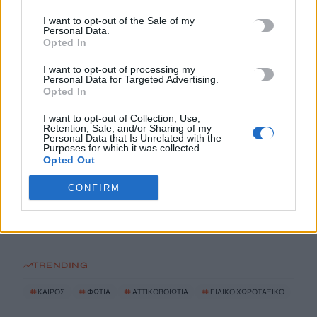
8 Αυγούστου, 2026
I want to opt-out of the Sale of my
Personal Data.
Opted In
Αττικοβοιωτία: Με 6 βόμβες Χιροσίμα ισούται η ενέργεια από
τη φωτιά
I want to opt-out of processing my
Personal Data for Targeted Advertising.
8 Αυγούστου, 2026
Opted In
I want to opt-out of Collection, Use,
Ειδικό Χωροταξικό για τον Τουρισμό: Οι νέοι κανόνες για
Retention, Sale, and/or Sharing of my
επενδύσεις, νησιά και προορισμούς υπό πίεση
Personal Data that Is Unrelated with the
Purposes for which it was collected.
8 Αυγούστου, 2026
Opted Out
CONFIRM
Σούπερ Μάρκετ: Και νέοι κωδικοί στις μειώσεις στα ράφια
8 Αυγούστου, 2026
TRENDING
#
ΚΑΙΡΟΣ
#
ΦΩΤΙΑ
#
ΑΤΤΙΚΟΒΟΙΩΤΙΑ
#
ΕΙΔΙΚΟ ΧΩΡΟΤΑΞΙΚΟ