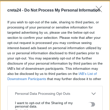
Ιδρώτας και διατροφή το καλοκαίρι: Ποιες τροφές προκαλούν
creta24 -
Do Not Process My Personal Information
κακοσμία
6 Αυγούστου, 2026
If you wish to opt-out of the sale, sharing to third parties, or
processing of your personal or sensitive information for
Κάρτα Αγρότη: Τι αλλάζει από 28 Αυγούστου για τις
targeted advertising by us, please use the below opt-out
χρηματοδοτήσεις
section to confirm your selection. Please note that after your
opt-out request is processed you may continue seeing
6 Αυγούστου, 2026
interest-based ads based on personal information utilized by
us or personal information disclosed to third parties prior to
Νέα χρηματοδότηση 1,5 εκατ. ευρώ για διαπλάτυνση του
your opt-out. You may separately opt-out of the further
Αγιοβασιλιώτικου Παραλιακού Δρόμου
disclosure of your personal information by third parties on the
6 Αυγούστου, 2026
IAB’s list of downstream participants. This information may
also be disclosed by us to third parties on the
IAB’s List of
Downstream Participants
that may further disclose it to other
Τι δείχνει η ιατροδικαστική εξέταση για τα αίτια θανάτου του
third parties.
90χρονου που εντοπίστηκε μέσα σε καταψύκτη
Personal Data Processing Opt Outs
6 Αυγούστου, 2026
I want to opt-out of the Sharing of my
personal data.
Το Αρκαλοχώρι γιόρτασε τον Προστάτη και Πολιούχο του