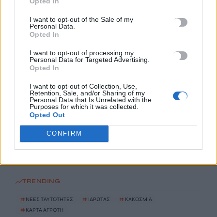
Opted In
6 Αυγούστου, 2026
I want to opt-out of the Sale of my
Personal Data.
Παρατείνονται τα προληπτικά μέτρα στην Κρήτη για την
Opted In
ευλογιά των αιγοπροβάτων
I want to opt-out of processing my
6 Αυγούστου, 2026
Personal Data for Targeted Advertising.
Opted In
Έκτακτο επίδομα παιδιού: Ποιοι πάνε ταμείο
I want to opt-out of Collection, Use,
Retention, Sale, and/or Sharing of my
6 Αυγούστου, 2026
Personal Data that Is Unrelated with the
Purposes for which it was collected.
Opted Out
ΟΠΕΚΑ: Νέα πληρωμή στις 7 Αυγούστου για τρίτεκνες και
πολύτεκνες οικογένειες
CONFIRM
6 Αυγούστου, 2026
TRENDING
#
ΝΕΕΣ ΤΑΥΤΟΤΗΤΕΣ
#
ΙΔΡΩΤΑΣ
#
ΚΑΚΟΣΜΙΑ
#
ΚΑΡΤΑ ΑΓΡΟΤΗ