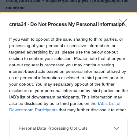
στους Αθανάτους – Δωρεάν για δύο μήνες η παραχώρηση του
ακινήτου
5 Αυγούστου, 2026
creta24 -
Do Not Process My Personal Information
Ακριβά στοιχίζει η βουτιά: Οι τιμές στις ξαπλώστρες σε
If you wish to opt-out of the sale, sharing to third parties, or
γνωστές παραλίες της Ελλάδας
processing of your personal or sensitive information for
5 Αυγούστου, 2026
targeted advertising by us, please use the below opt-out
section to confirm your selection. Please note that after your
e-ΕΦΚΑ: Πότε καταβάλλεται το αδειοδωρόσημο στους
opt-out request is processed you may continue seeing
οικοδόμους
interest-based ads based on personal information utilized by
us or personal information disclosed to third parties prior to
5 Αυγούστου, 2026
your opt-out. You may separately opt-out of the further
disclosure of your personal information by third parties on the
Πήγε για ψώνια με το ελικόπτερό του γιατί η διαδρομή με το
IAB’s list of downstream participants. This information may
αμάξι ήταν… πολύ μεγάλη
also be disclosed by us to third parties on the
IAB’s List of
5 Αυγούστου, 2026
Downstream Participants
that may further disclose it to other
third parties.
Μύκονος: 35χρονος οδηγός έκλεψε από τουρίστα επώνυμη
Personal Data Processing Opt Outs
τσάντα και ρολόι αξίας 75.000 ευρώ