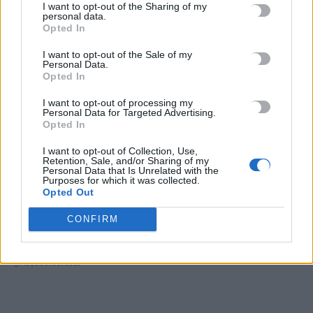
I want to opt-out of the Sharing of my
5 Αυγούστου, 2026
personal data.
Opted In
Σύσκεψη εργασίας για θέματα Μεταφορών και Επικοινωνιών
I want to opt-out of the Sale of my
Personal Data.
5 Αυγούστου, 2026
Opted In
I want to opt-out of processing my
Η Βρετανική κυβέρνηση δεν θα προχωρήσει σε διεξαγωγή
Personal Data for Targeted Advertising.
έρευνας για τον Επστάιν
Opted In
5 Αυγούστου, 2026
I want to opt-out of Collection, Use,
Retention, Sale, and/or Sharing of my
Personal Data that Is Unrelated with the
Η «Ειρήνη» του Αριστοφάνη στην Παιδική – Εφηβική
Purposes for which it was collected.
Βιβλιοθήκη Δημοτικού Κήπου
Opted Out
5 Αυγούστου, 2026
CONFIRM
Εκδήλωση Τιμής και Μνήμης για τον Μενέλαο Παρλαμά
5 Αυγούστου, 2026