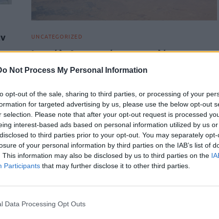
άν
UNCATEGORIZED
Ισραήλ: Δημοσιεύει συνομιλία
Αμερικανού και Ισραηλινού πιλότου
Do Not Process My Personal Information
στον ασύρματο – «Χτυπήστε δυνατά»
ου
Η πολεμική αεροπορία του Ισραήλ έδωσε στη δημοσιότητα
to opt-out of the sale, sharing to third parties, or processing of your per
μία ηχογραφημένη συνομιλία δύο πιλότων κατά τη διάρκεια
formation for targeted advertising by us, please use the below opt-out s
των στρατιωτικών επιχειρήσεων κατά…
r selection. Please note that after your opt-out request is processed y
eing interest-based ads based on personal information utilized by us or
Newsroom
11 Μαρτίου, 2026
disclosed to third parties prior to your opt-out. You may separately opt-
losure of your personal information by third parties on the IAB’s list of
. This information may also be disclosed by us to third parties on the
IA
Participants
that may further disclose it to other third parties.
l Data Processing Opt Outs