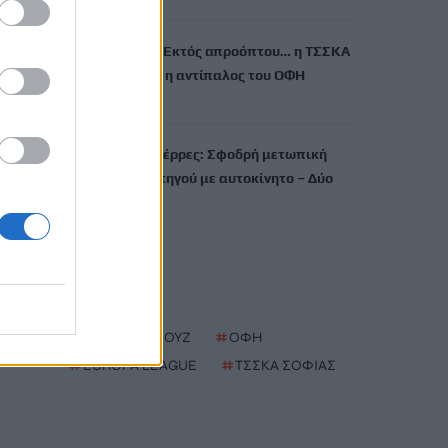
Europa League: Εκτός απροόπτου… η ΤΣΣΚΑ
Σόφιας θα είναι η αντίπαλος του ΟΦΗ
7 Αυγούστου, 2026
Τραγωδία στις Σέρρες: Σφοδρή μετωπική
σύγκρουση φορτηγού με αυτοκίνητο – Δύο
νεκροί
7 Αυγούστου, 2026
TRENDING
#
ΣΤΕΝΑ ΟΡΜΟΥΖ
#
ΟΦΗ
#
EUROPA LEAGUE
#
ΤΣΣΚΑ ΣΟΦΙΑΣ