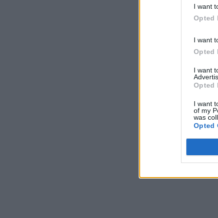
I want t
Opted 
I want t
Opted 
I want 
Advertis
Opted 
I want t
of my P
was col
Opted 