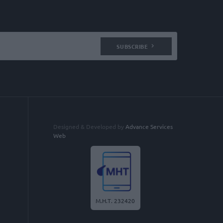
SUBSCRIBE
Designed & Developed by
Advance Services
Web
Μ.Η.Τ. 232420