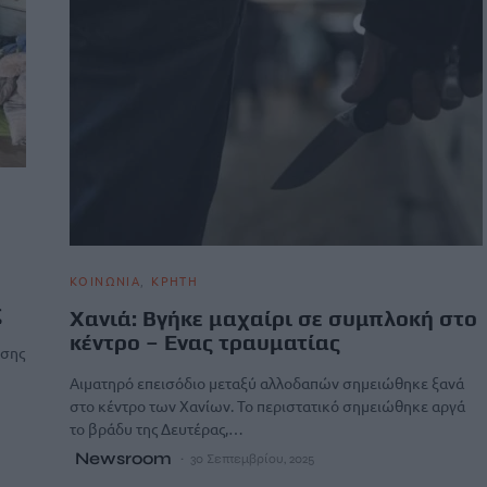
ΚΟΙΝΩΝΙΑ
ΚΡΗΤΗ
ς
Χανιά: Βγήκε μαχαίρι σε συμπλοκή στο
κέντρο – Eνας τραυματίας
νσης
Αιματηρό επεισόδιο μεταξύ αλλοδαπών σημειώθηκε ξανά
στο κέντρο των Χανίων. Το περιστατικό σημειώθηκε αργά
το βράδυ της Δευτέρας,…
Newsroom
30 Σεπτεμβρίου, 2025