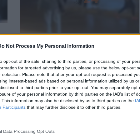
η:
ΚΡΗΤΗ
Do Not Process My Personal Information
Αιματηρή συμπλοκή στο κέντρο του
Ηρακλείου – Βίντεο
to opt-out of the sale, sharing to third parties, or processing of your per
formation for targeted advertising by us, please use the below opt-out s
σει
Αιματηρή συμπλοκή μεταξύ ομάδας αλλοδαπών σημειώθηκε
r selection. Please note that after your opt-out request is processed y
σμό
νωρίτερα το απόγευμα της Δευτέρας 17/11 στο κέντρο του
eing interest-based ads based on personal information utilized by us or
Ηρακλείου και συγκεκριμένα…
disclosed to third parties prior to your opt-out. You may separately opt-
Newsroom
losure of your personal information by third parties on the IAB’s list of
17 Νοεμβρίου, 2025
. This information may also be disclosed by us to third parties on the
IA
Participants
that may further disclose it to other third parties.
l Data Processing Opt Outs