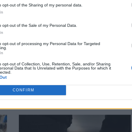
o opt-out of the Sharing of my personal data.
In
o opt-out of the Sale of my Personal Data.
In
ΚΡΗΤΗ
to opt-out of processing my Personal Data for Targeted
Κρητική φιλοξενία από… αλλοδαπούς
ing.
In
εργαζόμενους στα ξενοδοχεία –
«Γυρίζουν την πλάτη» οι ντόπιοι στον
o opt-out of Collection, Use, Retention, Sale, and/or Sharing
κλάδο του τουρισμού
ersonal Data that Is Unrelated with the Purposes for which it
lected.
Out
Έντονο προβληματισμό προκαλεί στον τουριστικό κλάδο η
έλλειψη εργατικού δυναμικού στον τουρισμό, κυρίως στις
CONFIRM
ξενοδοχειακές επιχειρήσεις. Το γεγονός…
Newsroom
11 Οκτωβρίου, 2025