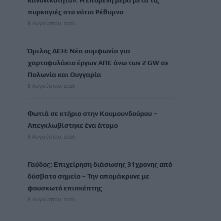
κανονικότητα»: Η επόμενη μέρα μετά τις
πυρκαγιές στο νότιο Ρέθυμνο
8 Αυγούστου, 2026
Όμιλος ΔΕΗ: Νέα συμφωνία για
χαρτοφυλάκιο έργων ΑΠΕ άνω των 2 GW σε
Πολωνία και Ουγγαρία
8 Αυγούστου, 2026
Φωτιά σε κτήριο στην Κουμουνδούρου –
Απεγκλωβίστηκε ένα άτομο
8 Αυγούστου, 2026
Γαύδος: Επιχείρηση διάσωσης 31χρονης από
δύσβατο σημείο – Την απομάκρυνε με
φουσκωτό επισκέπτης
8 Αυγούστου, 2026