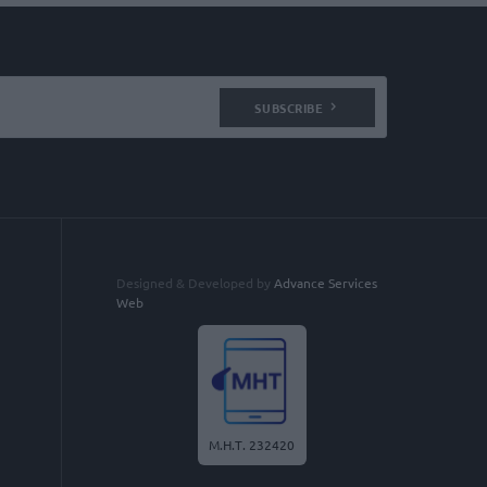
SUBSCRIBE
Designed & Developed by
Advance Services
Web
Μ.Η.Τ. 232420