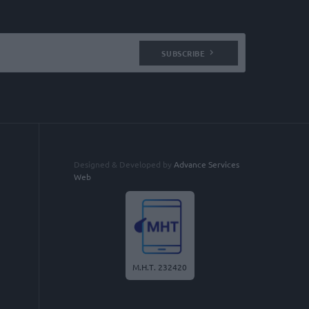
SUBSCRIBE
Designed & Developed by
Advance Services
Web
Μ.Η.Τ. 232420