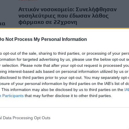
Αττικόν νοσοκομείο: Συνελήφθησαν
νοσηλεύτριες που έδωσαν λάθος
φάρμακο σε 22χρονη
μα
Σε δύο συλλήψεις νοσηλευτριών προχώρησε η αστυνομία
σε νοσοκομείο της Δυτικής Αττικής, μετά από καταγγελία ότι
Do Not Process My Personal Information
ιο,
έδωσαν λάθος αντιβιοτικό σε ασθενή.…
Newsroom
7 Οκτωβρίου, 2025
to opt-out of the sale, sharing to third parties, or processing of your per
formation for targeted advertising by us, please use the below opt-out s
r selection. Please note that after your opt-out request is processed y
eing interest-based ads based on personal information utilized by us or
disclosed to third parties prior to your opt-out. You may separately opt-
losure of your personal information by third parties on the IAB’s list of
. This information may also be disclosed by us to third parties on the
IA
Participants
that may further disclose it to other third parties.
l Data Processing Opt Outs