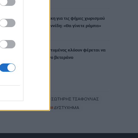
7 Αυγούστου, 2026
Ελένη Βουλγαράκη για τις φήμες χωρισμού
με τον Φώτη Ιωαννίδη: «Θα γίνετε ρόμπα»
7 Αυγούστου, 2026
ΗΠΑ: 15χρονος ντυμένος κλόουν φέρεται να
σκότωσε 78χρονο βετεράνο
7 Αυγούστου, 2026
TRENDING
#
ΡΙΦΙΦΙ
#
ΣΩΤΗΡΗΣ ΤΣΑΦΟΥΛΙΑΣ
#
ΣΕΡΡΕΣ
#
ΔΥΣΤΥΧΗΜΑ