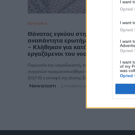
I want t
Opted 
I want t
ΚΟΙΝΩΝΙΑ
Opted 
Θάνατος εγκύου στην Άρτα: Τα
αναπάντητα ερωτήματα της τραγωδί
I want 
Advertis
– Κλήθηκαν για κατάθεση οι
Opted 
εργαζόμενοι του νοσοκομείου
I want t
Παρουσία του ιατροδικαστή, της αστυνομίας και των
of my P
was col
συγγενών πραγματοποιήθηκε το μεσημέρι του Σαββάτο
Opted 
(03/10) η εκταφή της άτυχης Σπυριδούλας,…
Newsroom
5 Οκτωβρίου, 2025