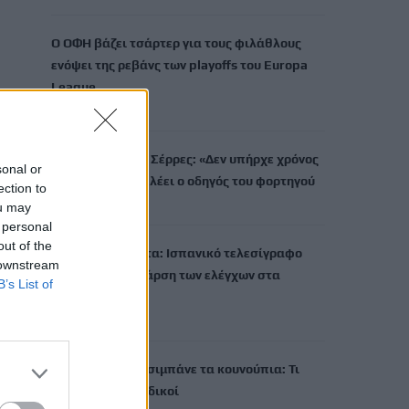
Ο ΟΦΗ βάζει τσάρτερ για τους φιλάθλους
ενόψει της ρεβάνς των playoffs του Europa
League
7 Αυγούστου, 2026
Δυστύχημα στις Σέρρες: «Δεν υπήρχε χρόνος
sonal or
για αντίδραση», λέει ο οδηγός του φορτηγού
ection to
7 Αυγούστου, 2026
ou may
 personal
out of the
Κρίση στη Θέουτα: Ισπανικό τελεσίγραφο
 downstream
στην Ιταλία για άρση των ελέγχων στα
B’s List of
σύνορα
7 Αυγούστου, 2026
Πώς να μη σας τσιμπάνε τα κουνούπια: Τι
προτείνουν οι ειδικοί