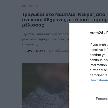
ΚΟΙΝΩΝΙΑ
Τραγωδία στο Ναύπλιο: Νεκρός από
ανακοπή 46χρονος μετά από τσίμπη
μέλισσας
creta24 -
Την τελευταία του πνοή άφησε ένας 46χρονος στο Ναύπλ
μετά από τσίμπημα μέλισσας, βυθίζοντας στη θλίψη σε
συγγενείς,…
If you wish 
sensitive in
Newsroom
17 Μαρτίου, 2026
confirm you
continue se
information 
further disc
participants
Downstream 
Persona