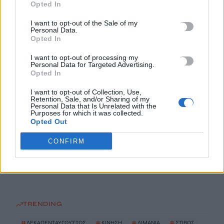
Opted In
8 Αυγούστου, 2026
I want to opt-out of the Sale of my
Personal Data.
Opted In
Περσείδες: Το εντυπωσιακό φαινόμενο πλησιάζει – Πότε θα
δούμε τη «βροχή» των αστεριών
I want to opt-out of processing my
8 Αυγούστου, 2026
Personal Data for Targeted Advertising.
Opted In
Ενοίκια: Πότε γίνονται υποχρεωτικές οι πληρωμές μέσω
I want to opt-out of Collection, Use,
Retention, Sale, and/or Sharing of my
τραπεζών
Personal Data that Is Unrelated with the
Purposes for which it was collected.
8 Αυγούστου, 2026
Opted Out
CONFIRM
Ισπανία: Η συγκινητική επανένωση γυναίκας με τα
γαϊδουράκια της μετά τις πυρκαγιές
8 Αυγούστου, 2026
TRENDING
#
ΔΕΚΑΠΕΝΤΑΥΓΟΥΣΤΟΣ
#
ΚΙΝΗΣΗ
#
ΛΙΜΑΝΙΑ
#
ΣΤΙΒΟΣ