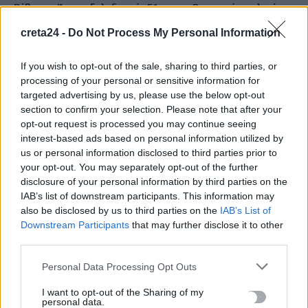
Ρέθυμνο: Άγριος ξυλοδαρμός 51χρονου Βρετανού στο λιμάνι –
Πέντε συλλήψεις
creta24 -
Do Not Process My Personal Information
9 Αυγούστου, 2026
If you wish to opt-out of the sale, sharing to third parties, or
Κορυφώνεται η έξοδος για τον Δεκαπενταύγουστο -Το
processing of your personal or sensitive information for
αδιαχώρητο στα λιμάνια της Αττικής
targeted advertising by us, please use the below opt-out
section to confirm your selection. Please note that after your
9 Αυγούστου, 2026
opt-out request is processed you may continue seeing
interest-based ads based on personal information utilized by
Στίβος: Νέα επιτυχία για την Ελλάδα στο Παγκόσμιο Κ20
us or personal information disclosed to third parties prior to
-Αργυρό μετάλλιο στα 800μ. η Ιουλιάνα Ρούσσου
your opt-out. You may separately opt-out of the further
disclosure of your personal information by third parties on the
9 Αυγούστου, 2026
IAB’s list of downstream participants. This information may
also be disclosed by us to third parties on the
IAB’s List of
Άνοδος της θερμοκρασίας και ισχυροί άνεμοι -Σε Red Code η
Downstream Participants
that may further disclose it to other
Κρήτη
third parties.
9 Αυγούστου, 2026
Personal Data Processing Opt Outs
Ποιες οι απάτητες παραλίες της Ελλάδας – My coast: Πώς θα
I want to opt-out of the Sharing of my
personal data.
κάνετε καταγγελία για παρανομίες