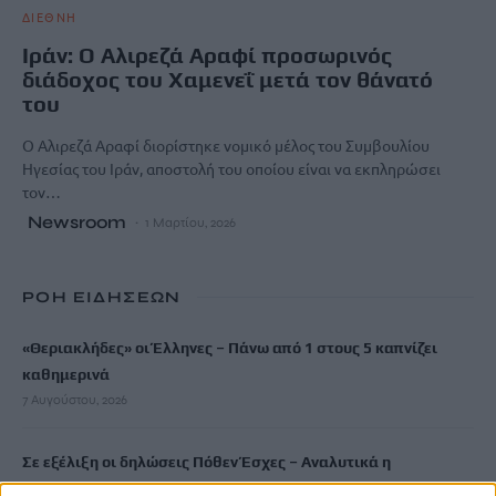
ΔΙΕΘΝΗ
Ιράν: Ο Αλιρεζά Αραφί προσωρινός
διάδοχος του Χαμενεΐ μετά τον θάνατό
του
Ο Αλιρεζά Αραφί διορίστηκε νομικό μέλος του Συμβουλίου
Ηγεσίας του Ιράν, αποστολή του οποίου είναι να εκπληρώσει
τον…
Newsroom
1 Μαρτίου, 2026
ΡΟΗ ΕΙΔΗΣΕΩΝ
«Θεριακλήδες» οι Έλληνες – Πάνω από 1 στους 5 καπνίζει
καθημερινά
7 Αυγούστου, 2026
Σε εξέλιξη οι δηλώσεις Πόθεν Έσχες – Αναλυτικά η
διαδικασία