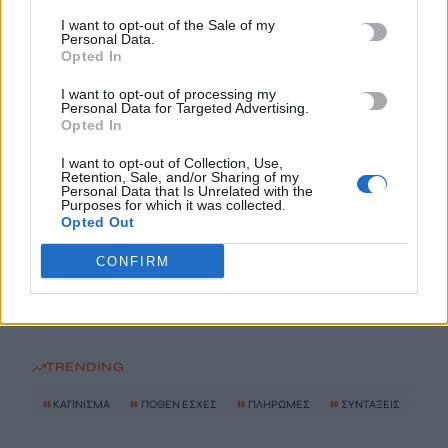
ΗΠΑ: Δασκάλα χορού κατηγορείται για σεξουαλική
I want to opt-out of the Sale of my
κακοποίηση δύο ανήλικων μαθητών της
Personal Data.
Opted In
7 Αυγούστου, 2026
I want to opt-out of processing my
Personal Data for Targeted Advertising.
Το Ελληνικό Μεσογειακό Πανεπιστήμιο εκδίδει ηλεκτρονικά
Opted In
τα Πρακτικά του Διεπιστημονικού Συνεδρίου «Ρένα
Κυριακού»
I want to opt-out of Collection, Use,
Retention, Sale, and/or Sharing of my
7 Αυγούστου, 2026
Personal Data that Is Unrelated with the
Purposes for which it was collected.
Opted Out
ΔΕΕΠ (ΝΟΔΕ) Ηρακλείου: Με έργα η κυβέρνηση Μητσοτάκη
CONFIRM
οδηγεί την Κρήτη στο μέλλον
7 Αυγούστου, 2026
TRENDING
#
ΚΑΠΝΙΣΜΑ
#
ΠΟΘΕΝ ΕΣΧΕΣ
#
ΠΛΗΡΩΜΕΣ
#
ΣΥΝΤΑΞΕΙΣ