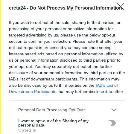
7 Αυγούστου, 2026
creta24 -
Do Not Process My Personal Information
Πότε πληρώνονται οι συντάξεις Σεπτεμβρίου
If you wish to opt-out of the sale, sharing to third parties, or
7 Αυγούστου, 2026
processing of your personal or sensitive information for
targeted advertising by us, please use the below opt-out
section to confirm your selection. Please note that after your
Ξεκινούν οι ετήσιες Καλοκαιρινές Εκθέσεις του Φεστιβάλ
opt-out request is processed you may continue seeing
Κινηματογράφου Χανίων
interest-based ads based on personal information utilized by
7 Αυγούστου, 2026
us or personal information disclosed to third parties prior to
your opt-out. You may separately opt-out of the further
disclosure of your personal information by third parties on the
Ισπανία: Απολιθώματα αποκαλύπτουν ότι οι πρώτοι
IAB’s list of downstream participants. This information may
Ευρωπαίοι ίσως ασκούσαν κανιβαλισμό
also be disclosed by us to third parties on the
IAB’s List of
7 Αυγούστου, 2026
Downstream Participants
that may further disclose it to other
third parties.
Σοκαριστικές αποκαλύψεις του FBI μετά το Μουντιάλ: «Θα
Personal Data Processing Opt Outs
ανατινάξω τον Μέσι με τέσσερις βόμβες»
I want to opt-out of the Sharing of my
7 Αυγούστου, 2026
personal data.
Opted In