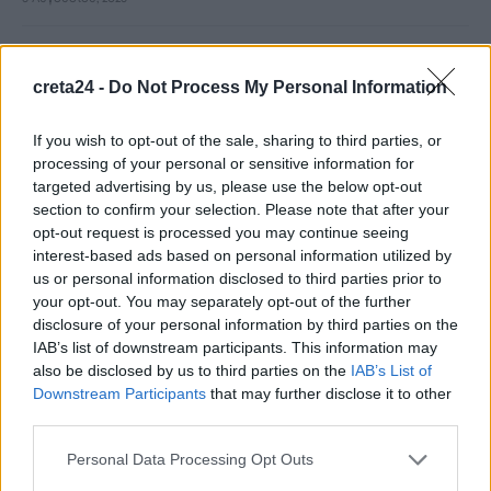
Σύγκρουση ελικοπτέρων: Στο μικροσκόπιο τα «μαύρα κουτιά»
και οι τελευταίες συνομιλίες
creta24 -
Do Not Process My Personal Information
6 Αυγούστου, 2026
If you wish to opt-out of the sale, sharing to third parties, or
processing of your personal or sensitive information for
«Τουρισμός για Όλους»: Ποιοι μπορούν να υποβάλουν αίτηση
targeted advertising by us, please use the below opt-out
σήμερα
section to confirm your selection. Please note that after your
6 Αυγούστου, 2026
opt-out request is processed you may continue seeing
interest-based ads based on personal information utilized by
us or personal information disclosed to third parties prior to
Γαλλική βοήθεια για το καλώδιο Ελλάδας-Κύπρου: Πώς θα
your opt-out. You may separately opt-out of the further
ξεπαγώσει το έργο
disclosure of your personal information by third parties on the
6 Αυγούστου, 2026
IAB’s list of downstream participants. This information may
also be disclosed by us to third parties on the
IAB’s List of
Downstream Participants
that may further disclose it to other
Πτώση στις τιμές του πετρελαίου εν μέσω προσδοκιών για
third parties.
αποκατάσταση της ναυσιπλοΐας στα Στενά του Ορμούζ
6 Αυγούστου, 2026
Personal Data Processing Opt Outs