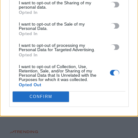
I want to opt-out of the Sharing of my
Κυψέλη: Απολογείται ο 26χρονος για τη δολοφονία της
personal data.
Opted In
38χρονης Βρετανίδας – Επιμένει ότι είναι αθώος
6 Αυγούστου, 2026
I want to opt-out of the Sale of my
Personal Data.
Opted In
Πετρελαιοφόρο δεξαμενόπλοιο αναφέρει εκρήξεις στο στενό
του Ορμούζ
I want to opt-out of processing my
Personal Data for Targeted Advertising.
6 Αυγούστου, 2026
Opted In
I want to opt-out of Collection, Use,
Marfin: Στην Ελλάδα επιστέφει σήμερα η 46χρονη που που
Retention, Sale, and/or Sharing of my
Personal Data that Is Unrelated with the
κατηγορείται για συμμετοχή στη φονική επίθεση
Purposes for which it was collected.
6 Αυγούστου, 2026
Opted Out
CONFIRM
Καιρός: 35άρια και ισχυροί άνεμοι στην Κρήτη
6 Αυγούστου, 2026
TRENDING