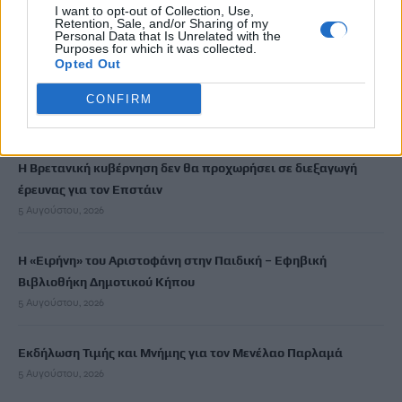
Μύκονος: 35χρονος οδηγός έκλεψε από τουρίστα επώνυμη
I want to opt-out of Collection, Use,
Retention, Sale, and/or Sharing of my
τσάντα και ρολόι αξίας 75.000 ευρώ
Personal Data that Is Unrelated with the
5 Αυγούστου, 2026
Purposes for which it was collected.
Opted Out
Σύσκεψη εργασίας για θέματα Μεταφορών και Επικοινωνιών
CONFIRM
5 Αυγούστου, 2026
Η Βρετανική κυβέρνηση δεν θα προχωρήσει σε διεξαγωγή
έρευνας για τον Επστάιν
5 Αυγούστου, 2026
Η «Ειρήνη» του Αριστοφάνη στην Παιδική – Εφηβική
Βιβλιοθήκη Δημοτικού Κήπου
5 Αυγούστου, 2026
Εκδήλωση Τιμής και Μνήμης για τον Μενέλαο Παρλαμά
5 Αυγούστου, 2026