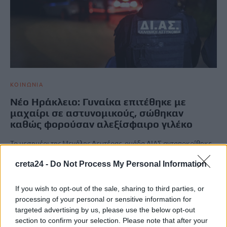
ΚΟΙΝΩΝΙΑ
Νέο Ηράκλειο: Γυναίκα επιτέθηκε με
μαχαίρι σε αστυνομικούς, σώθηκαν
καθώς φορούσαν αλεξίσφαιρο γιλέκο
Το μεσημέρι της Μεγάλης Δευτέρας, ομάδα ΔΙΑΣ ανταποκρίθηκε
σε κλήση για περιστατικό στο Νέο Ηράκλειο, όπου γυναίκα
βρισκόταν σε έξαλλη κατάσταση…
creta24 -
Do Not Process My Personal Information
Newsroom
6 Απριλίου, 2026
If you wish to opt-out of the sale, sharing to third parties, or
processing of your personal or sensitive information for
targeted advertising by us, please use the below opt-out
ΡΟΗ ΕΙΔΗΣΕΩΝ
section to confirm your selection. Please note that after your