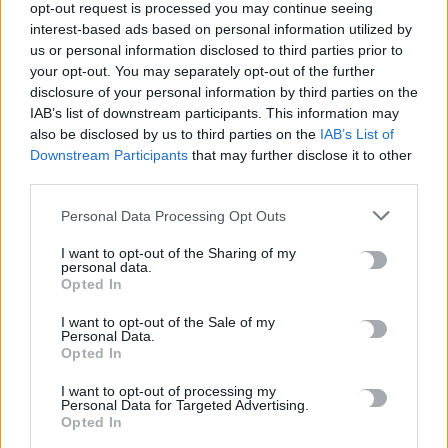
opt-out request is processed you may continue seeing
Στο ΦΕΚ η απόφαση για την δομή φιλοξενίας μεταναστών
interest-based ads based on personal information utilized by
στους Αθανάτους – Δωρεάν για δύο μήνες η παραχώρηση του
us or personal information disclosed to third parties prior to
ακινήτου
your opt-out. You may separately opt-out of the further
5 Αυγούστου, 2026
disclosure of your personal information by third parties on the
IAB’s list of downstream participants. This information may
also be disclosed by us to third parties on the
IAB’s List of
Ακριβά στοιχίζει η βουτιά: Οι τιμές στις ξαπλώστρες σε
Downstream Participants
that may further disclose it to other
γνωστές παραλίες της Ελλάδας
third parties.
5 Αυγούστου, 2026
Personal Data Processing Opt Outs
e-ΕΦΚΑ: Πότε καταβάλλεται το αδειοδωρόσημο στους
I want to opt-out of the Sharing of my
personal data.
οικοδόμους
Opted In
5 Αυγούστου, 2026
I want to opt-out of the Sale of my
Personal Data.
Πήγε για ψώνια με το ελικόπτερό του γιατί η διαδρομή με το
Opted In
αμάξι ήταν… πολύ μεγάλη
I want to opt-out of processing my
5 Αυγούστου, 2026
Personal Data for Targeted Advertising.
Opted In