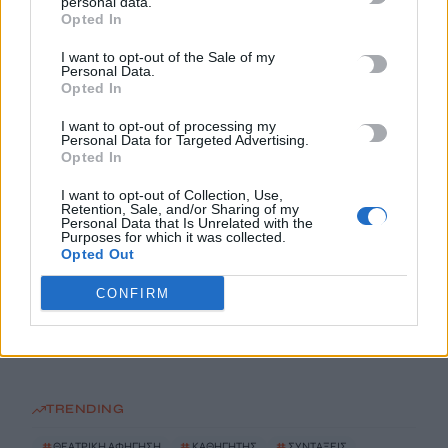
personal data.
Opted In
8 Αυγούστου, 2026
I want to opt-out of the Sale of my
Personal Data.
Τα κύματα καύσωνα στην Ιταλία, τη Γαλλία και την Ισπανία
Opted In
θα αλλάξουν τη γεύση των ευρωπαϊκών κρασιών
I want to opt-out of processing my
8 Αυγούστου, 2026
Personal Data for Targeted Advertising.
Opted In
Λεύκανση δοντιών: Συμβουλές ειδικών για ένα πιο λαμπερό
I want to opt-out of Collection, Use,
χαμόγελο
Retention, Sale, and/or Sharing of my
Personal Data that Is Unrelated with the
8 Αυγούστου, 2026
Purposes for which it was collected.
Opted Out
Τρόμος για δύτες: Ήρθαν πρόσωπο με πρόσωπο με λευκό
CONFIRM
καρχαρία
8 Αυγούστου, 2026
TRENDING
#
ΘΕΑΤΡΙΚΗ ΑΦΗΓΗΣΗ
#
ΚΑΘΗΓΗΤΗΣ
#
ΣΥΝΤΑΞΕΙΣ