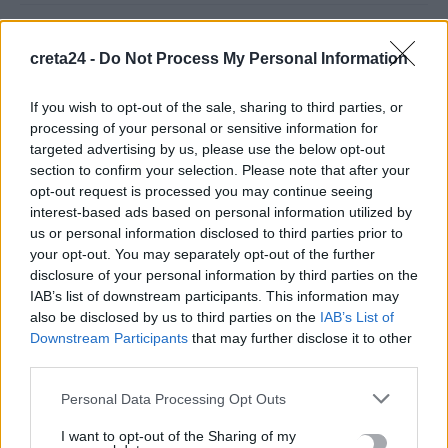
Άνοια: Ποια είναι τα επαγγέλματα που προστατεύουν τον
creta24 -
Do Not Process My Personal Information
εγκέφαλο
8 Αυγούστου, 2026
If you wish to opt-out of the sale, sharing to third parties, or
processing of your personal or sensitive information for
Επίδομα €391 από τον ΟΠΕΚΑ, χωρίς εισοδηματικά κριτήρια:
targeted advertising by us, please use the below opt-out
Η προϋπόθεση
section to confirm your selection. Please note that after your
8 Αυγούστου, 2026
opt-out request is processed you may continue seeing
interest-based ads based on personal information utilized by
us or personal information disclosed to third parties prior to
Θεατρική αφήγηση «Έρευσεν ύδωρ» στο Δημοτικό Σχολείο
your opt-out. You may separately opt-out of the further
Κεφαλά
disclosure of your personal information by third parties on the
8 Αυγούστου, 2026
IAB’s list of downstream participants. This information may
also be disclosed by us to third parties on the
IAB’s List of
Downstream Participants
that may further disclose it to other
18χρονος έσπασε παγκόσμιο ρεκόρ ως ο νεότερος άνδρας
third parties.
καθηγητής -Διδάσκει συνομηλίκους του
8 Αυγούστου, 2026
Personal Data Processing Opt Outs
I want to opt-out of the Sharing of my
Πότε θα πληρωθούν οι συντάξεις Σεπτεμβρίου