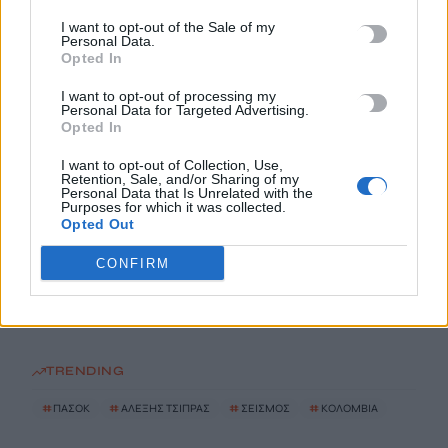
10 Αυγούστου, 2026
I want to opt-out of the Sale of my
Personal Data.
Opted In
ΠΑΣΟΚ κατά Τσίπρα: Ξανασυστήθηκε ως «συμβιβασμένος
Μαδούρο» ζητώντας δεύτερη ευκαιρία
I want to opt-out of processing my
Personal Data for Targeted Advertising.
10 Αυγούστου, 2026
Opted In
I want to opt-out of Collection, Use,
Σεισμός 7,4 Ρίχτερ στην Κολομβία
Retention, Sale, and/or Sharing of my
10 Αυγούστου, 2026
Personal Data that Is Unrelated with the
Purposes for which it was collected.
Opted Out
Market Pass: Στα σκαριά νέος κύκλος από το φθινόπωρο –
CONFIRM
Ποιοι θα είναι δικαιούχοι
10 Αυγούστου, 2026
TRENDING
#
ΠΑΣΟΚ
#
ΑΛΕΞΗΣ ΤΣΙΠΡΑΣ
#
ΣΕΙΣΜΟΣ
#
ΚΟΛΟΜΒΙΑ