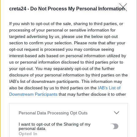
Έκλεψαν 860 κιλά ψάρια από τις ιχθυοκαλλιέργειες στην
creta24 -
Do Not Process My Personal Information
Σούδα!
10 Αυγούστου, 2026
If you wish to opt-out of the sale, sharing to third parties, or
processing of your personal or sensitive information for
targeted advertising by us, please use the below opt-out
Διαφάνεια και λογοδοσία. Το στοίχημα κάθε νέας πολιτικής
section to confirm your selection. Please note that after your
πρότασης
opt-out request is processed you may continue seeing
10 Αυγούστου, 2026
interest-based ads based on personal information utilized by
us or personal information disclosed to third parties prior to
your opt-out. You may separately opt-out of the further
Επίσημο του Ντίκμαν στον ΟΦΗ
disclosure of your personal information by third parties on the
10 Αυγούστου, 2026
IAB’s list of downstream participants. This information may
also be disclosed by us to third parties on the
IAB’s List of
Forbes: Η Ελλάδα στους καλύτερους προορισμούς για να
Downstream Participants
that may further disclose it to other
third parties.
ζήσουν συνταξιούχοι – Οι 4 περιοχές που ξεχωρίζουν
10 Αυγούστου, 2026
Personal Data Processing Opt Outs
I want to opt-out of the Sharing of my
Ελένη Πετρουλάκη: Κάνει διακοπές στην Κρήτη – “Πίσω στις
personal data.
ρίζες μου”
Opted In