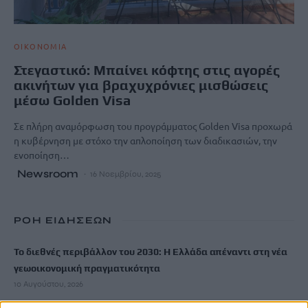
ΟΙΚΟΝΟΜΙΑ
Στεγαστικό: Μπαίνει κόφτης στις αγορές
ακινήτων για βραχυχρόνιες μισθώσεις
μέσω Golden Visa
Σε πλήρη αναμόρφωση του προγράμματος Golden Visa προχωρά
η κυβέρνηση με στόχο την απλοποίηση των διαδικασιών, την
ενοποίηση…
Newsroom
16 Νοεμβρίου, 2025
ΡΟΗ ΕΙΔΗΣΕΩΝ
Το διεθνές περιβάλλον του 2030: Η Ελλάδα απέναντι στη νέα
γεωοικονομική πραγματικότητα
10 Αυγούστου, 2026