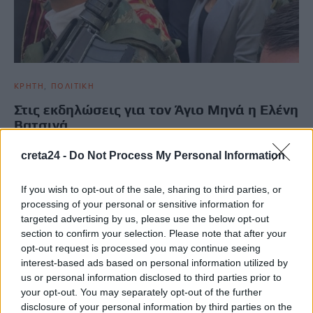
ΚΡΗΤΗ
ΠΟΛΙΤΙΚΗ
Στις εκδηλώσεις για τον Άγιο Μηνά η Ελένη
Βατσινά
Στις εκδηλώσεις εορτασμού για τον πολιούχο του Ηρακλείου,
creta24 -
Do Not Process My Personal Information
Άγιο Μηνά έδωσε το “παρών” η Τομεάρχης Μικρομεσαίων
Επιχειρήσεων ΠΑΣΟΚ,…
If you wish to opt-out of the sale, sharing to third parties, or
Newsroom
11 Νοεμβρίου, 2025
processing of your personal or sensitive information for
targeted advertising by us, please use the below opt-out
section to confirm your selection. Please note that after your
opt-out request is processed you may continue seeing
interest-based ads based on personal information utilized by
us or personal information disclosed to third parties prior to
your opt-out. You may separately opt-out of the further
disclosure of your personal information by third parties on the