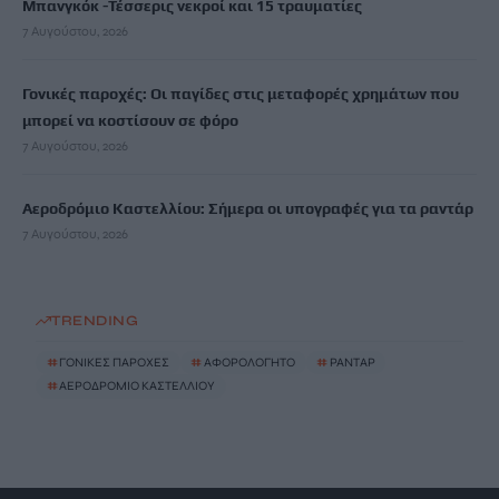
Μπανγκόκ -Τέσσερις νεκροί και 15 τραυματίες
7 Αυγούστου, 2026
Γονικές παροχές: Οι παγίδες στις μεταφορές χρημάτων που
μπορεί να κοστίσουν σε φόρο
7 Αυγούστου, 2026
Αεροδρόμιο Καστελλίου: Σήμερα οι υπογραφές για τα ραντάρ
7 Αυγούστου, 2026
TRENDING
#
ΓΟΝΙΚΕΣ ΠΑΡΟΧΕΣ
#
ΑΦΟΡΟΛΟΓΗΤΟ
#
ΡΑΝΤΑΡ
#
ΑΕΡΟΔΡΟΜΙΟ ΚΑΣΤΕΛΛΙΟΥ