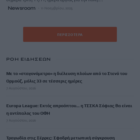
Newsroom
11 Νοεμβρίου, 2025
ΠΕΡΙΣΣΌΤΕΡΑ
ΡΟΗ ΕΙΔΗΣΕΩΝ
Με το «σταγονόμετρο» η διέλευση πλοίων από το Στενό του
Ορμούζ, μόλις 33 σε τέσσερις ημέρες
7 Αυγούστου, 2026
Europa League: Εκτός απροόπτου… η ΤΣΣΚΑ Σόφιας θα είναι
η αντίπαλος του ΟΦΗ
7 Αυγούστου, 2026
Τραγωδία στις Σέρρες: Σφοδρή μετωπική σύγκρουση