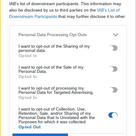
IAB’s list of downstream participants. This information may
also be disclosed by us to third parties on the
IAB’s List of
Downstream Participants
that may further disclose it to other
third parties.
Personal Data Processing Opt Outs
I want to opt-out of the Sharing of my
personal data.
ΚΡΗΤΗ
ΠΟΛΙΤΙΚΗ
Opted In
Στην πανηγυρική θεία λειτουργία για τον
I want to opt-out of the Sale of my
Personal Data.
Άγιο Μηνά ο Χάρης Μαμουλάκης
Opted In
Στις εκδηλώσεις εορτασμού του Προστάτη και Πολιούχου του
I want to opt-out of processing my
Ηρακλείου Αγίου Μηνά συμμετείχε ο Τομεάρχης Οικονομικών &
Personal Data for Targeted Advertising.
Ανάπτυξης Κ.Ο.…
Opted In
Newsroom
11 Νοεμβρίου, 2025
I want to opt-out of Collection, Use,
Retention, Sale, and/or Sharing of my
Personal Data that Is Unrelated with the
Purposes for which it was collected.
Opted Out