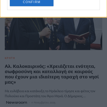
CONFIRM
ΚΡΗΤΗ
Αλ. Καλοκαιρινός: «Χρειάζεται ενότητα,
σωφροσύνη και καταλλαγή σε καιρούς
που έχουν μια ιδιαίτερη ταραχή στο νησί
μας»
Με ευλάβεια και κατάνυξη το Ηράκλειο τίμησε και φέτος τον
Πολιούχο και Προστάτη του Άγιο Μηνά. Ο Δήμαρχος…
Newsroom
11 Νοεμβρίου, 2025