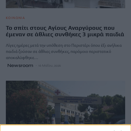
ΚΟΙΝΩΝΙΑ
Το σπίτι στους Αγίους Αναργύρους που
έμεναν σε άθλιες συνθήκες 3 μικρά παιδιά
Λίγες ημέρες μετά την υπόθεση στο Περιστέρι όπου έξι ανήλικα
παιδιά ζούσαν σε άθλιες συνθήκες, παρόμοιο περιστατικό
αποκαλύφθηκε…
Newsroom
16 Μαΐου, 2026