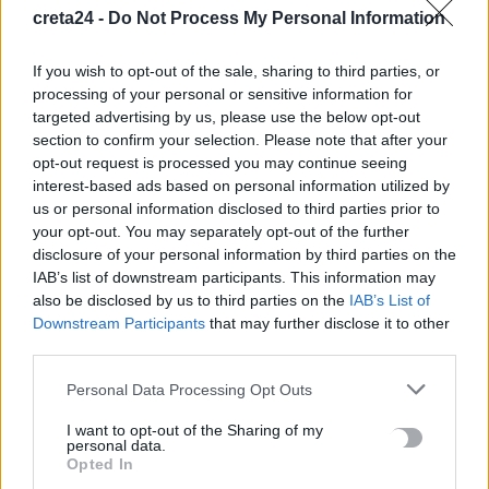
creta24 -
Do Not Process My Personal Information
ΚΟΙΝΩΝΙΑ
If you wish to opt-out of the sale, sharing to third parties, or
processing of your personal or sensitive information for
Άγιοι Ανάργυροι: Νέα υπόθεση με παιδιά
targeted advertising by us, please use the below opt-out
που ζούσαν κάτω από άθλιες συνθήκες
section to confirm your selection. Please note that after your
-Συνελήφθησαν οι γονείς
opt-out request is processed you may continue seeing
interest-based ads based on personal information utilized by
Νέα υπόθεση με διαβίωση παιδιών σε άθλιες συνθήκες έρχεται
us or personal information disclosed to third parties prior to
στη δημοσιότητα, αυτή τη φορά από τους Αγίους Αναργύρους.…
your opt-out. You may separately opt-out of the further
Newsroom
16 Μαΐου, 2026
disclosure of your personal information by third parties on the
IAB’s list of downstream participants. This information may
also be disclosed by us to third parties on the
IAB’s List of
ΡΟΗ ΕΙΔΗΣΕΩΝ
Downstream Participants
that may further disclose it to other
third parties.
Ειδικό Χωροταξικό για τον Τουρισμό: Οι νέοι κανόνες για
Personal Data Processing Opt Outs
επενδύσεις, νησιά και προορισμούς υπό πίεση
8 Αυγούστου, 2026
I want to opt-out of the Sharing of my
personal data.
Opted In
Σούπερ Μάρκετ: Και νέοι κωδικοί στις μειώσεις στα ράφια