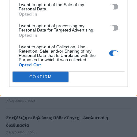
I want to opt-out of the Sale of my
8 Αυγούστου, 2026
Personal Data.
Opted In
ΑΑΔΕ: Άνοιξε εκ νέου η πλατφόρμα για τη νέα Ενιαία Αίτηση
I want to opt-out of processing my
Personal Data for Targeted Advertising.
Ενίσχυσης 2026
Opted In
8 Αυγούστου, 2026
I want to opt-out of Collection, Use,
Retention, Sale, and/or Sharing of my
Χωρίς ενεργό μέτωπο η φωτιά στη Σητεία – Σε κατάσταση
Personal Data that Is Unrelated with the
Purposes for which it was collected.
Red Code σήμερα η Κρήτη
Opted Out
8 Αυγούστου, 2026
CONFIRM
«Θεριακλήδες» οι Έλληνες – Πάνω από 1 στους 5 καπνίζει
καθημερινά
7 Αυγούστου, 2026
Σε εξέλιξη οι δηλώσεις Πόθεν Έσχες – Αναλυτικά η
διαδικασία
7 Αυγούστου, 2026