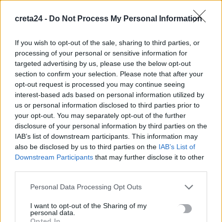
Καιρός: Ανεβαίνει η θερμοκρασία στην Κρήτη – Έως τους 36 ο
creta24 -
Do Not Process My Personal Information
υδράργυρος
7 Αυγούστου, 2026
If you wish to opt-out of the sale, sharing to third parties, or
processing of your personal or sensitive information for
Χανιά: ΕΔΕ για την υπόθεση 75χρονης που έφυγε από το
targeted advertising by us, please use the below opt-out
Αστυνομικό Τμήμα και βρέθηκε νεκρή
section to confirm your selection. Please note that after your
7 Αυγούστου, 2026
opt-out request is processed you may continue seeing
interest-based ads based on personal information utilized by
us or personal information disclosed to third parties prior to
Νέα ταυτότητα: Πού πρέπει να ενημερώσετε τα στοιχεία σας
your opt-out. You may separately opt-out of the further
μετά την έκδοσή της
disclosure of your personal information by third parties on the
6 Αυγούστου, 2026
IAB’s list of downstream participants. This information may
also be disclosed by us to third parties on the
IAB’s List of
Downstream Participants
that may further disclose it to other
Ιδρώτας και διατροφή το καλοκαίρι: Ποιες τροφές προκαλούν
third parties.
κακοσμία
6 Αυγούστου, 2026
Personal Data Processing Opt Outs
I want to opt-out of the Sharing of my
Κάρτα Αγρότη: Τι αλλάζει από 28 Αυγούστου για τις
personal data.
Opted In