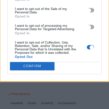
χρηματοδοτήσεις
6 Αυγούστου, 2026
I want to opt-out of the Sale of my
Personal Data.
Opted In
Νέα χρηματοδότηση 1,5 εκατ. ευρώ για διαπλάτυνση του
Αγιοβασιλιώτικου Παραλιακού Δρόμου
I want to opt-out of processing my
Personal Data for Targeted Advertising.
6 Αυγούστου, 2026
Opted In
I want to opt-out of Collection, Use,
Τι δείχνει η ιατροδικαστική εξέταση για τα αίτια θανάτου του
Retention, Sale, and/or Sharing of my
Personal Data that Is Unrelated with the
90χρονου που εντοπίστηκε μέσα σε καταψύκτη
Purposes for which it was collected.
6 Αυγούστου, 2026
Opted Out
CONFIRM
Το Αρκαλοχώρι γιόρτασε τον Προστάτη και Πολιούχο του
6 Αυγούστου, 2026
TRENDING
#
MARFIN
#
ΕΜΥ
#
ΚΑΙΡΟΣ
#
ΕΞΑΦΑΝΙΣΗ