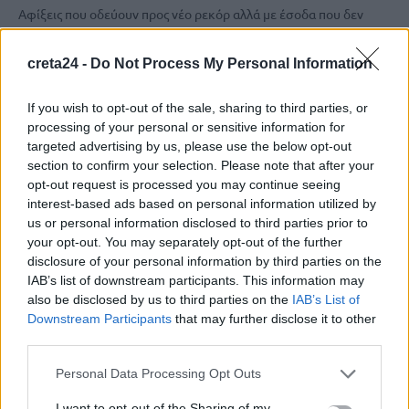
Αφίξεις που οδεύουν προς νέο ρεκόρ αλλά με έσοδα που δεν
αποτυπώνουν τα θετικά αυτά δεδομένα, δείχνει ο…
Newsroom
14 Οκτωβρίου, 2025
creta24 -
Do Not Process My Personal Information
If you wish to opt-out of the sale, sharing to third parties, or
processing of your personal or sensitive information for
targeted advertising by us, please use the below opt-out
section to confirm your selection. Please note that after your
opt-out request is processed you may continue seeing
interest-based ads based on personal information utilized by
us or personal information disclosed to third parties prior to
your opt-out. You may separately opt-out of the further
disclosure of your personal information by third parties on the
IAB’s list of downstream participants. This information may
also be disclosed by us to third parties on the
IAB’s List of
Downstream Participants
that may further disclose it to other
third parties.
ΤΟΥΡΙΣΜΟΣ
Personal Data Processing Opt Outs
Τουρισμός: Νέο ρεκόρ τουριστικών
I want to opt-out of the Sharing of my