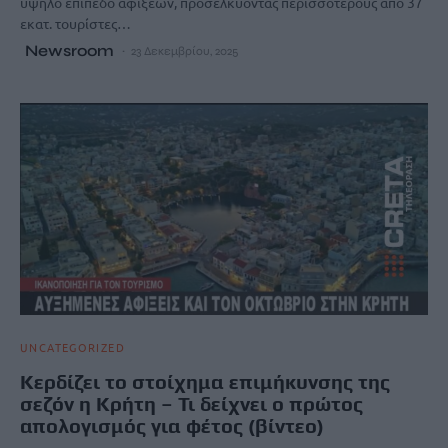
υψηλό επίπεδο αφίξεων, προσελκύοντας περισσότερους από 37
εκατ. τουρίστες…
Newsroom
23 Δεκεμβρίου, 2025
UNCATEGORIZED
Κερδίζει το στοίχημα επιμήκυνσης της
σεζόν η Κρήτη – Τι δείχνει ο πρώτος
απολογισμός για φέτος (βίντεο)