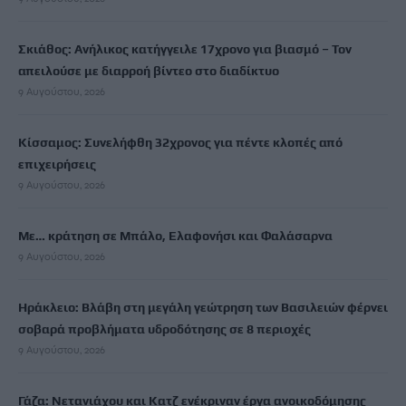
Σκιάθος: Ανήλικος κατήγγειλε 17χρονο για βιασμό – Τον
απειλούσε με διαρροή βίντεο στο διαδίκτυο
9 Αυγούστου, 2026
Κίσσαμος: Συνελήφθη 32χρονος για πέντε κλοπές από
επιχειρήσεις
9 Αυγούστου, 2026
Με… κράτηση σε Μπάλο, Ελαφονήσι και Φαλάσαρνα
9 Αυγούστου, 2026
Ηράκλειο: Βλάβη στη μεγάλη γεώτρηση των Βασιλειών φέρνει
σοβαρά προβλήματα υδροδότησης σε 8 περιοχές
9 Αυγούστου, 2026
Γάζα: Νετανιάχου και Κατζ ενέκριναν έργα ανοικοδόμησης