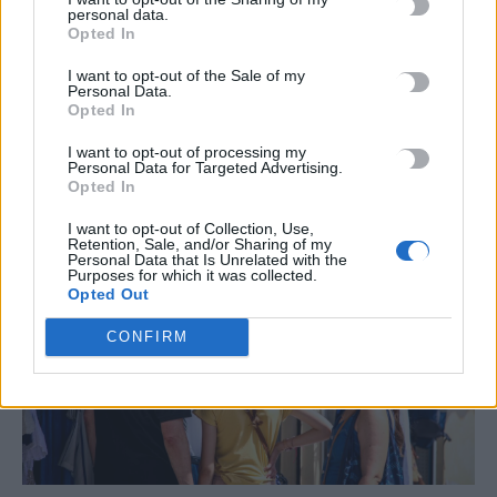
personal data.
εισπράξεων – «Μικρό καλάθι» από τους
Opted In
ξενοδόχους
I want to opt-out of the Sale of my
Προς νέο ρεκόρ εισπράξεων οδεύει ο ελληνικός τουρισμός, ο
Personal Data.
οποίος στο επτάμηνο Ιανουαρίου–Ιουλίου 2025 κατέγραψε νέα
Opted In
ιστορικά υψηλά, με τους…
I want to opt-out of processing my
Newsroom
23 Σεπτεμβρίου, 2025
Personal Data for Targeted Advertising.
Opted In
I want to opt-out of Collection, Use,
Retention, Sale, and/or Sharing of my
Personal Data that Is Unrelated with the
Purposes for which it was collected.
Opted Out
CONFIRM